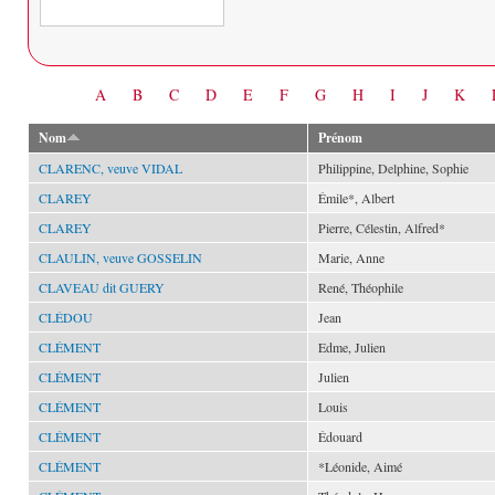
Date
A
B
C
D
E
F
G
H
I
J
K
Nom
Prénom
CLARENC, veuve VIDAL
Philippine, Delphine, Sophie
CLAREY
Émile*, Albert
CLAREY
Pierre, Célestin, Alfred*
CLAULIN, veuve GOSSELIN
Marie, Anne
CLAVEAU dit GUERY
René, Théophile
CLÉDOU
Jean
CLÉMENT
Edme, Julien
CLÉMENT
Julien
CLÉMENT
Louis
CLÉMENT
Édouard
CLÉMENT
*Léonide, Aimé