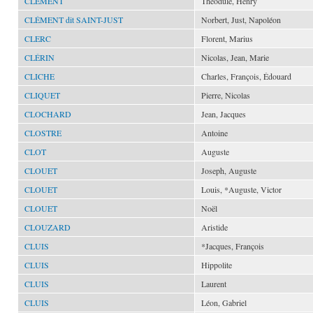
CLÉMENT
Théodule, Henry
CLÉMENT dit SAINT-JUST
Norbert, Just, Napoléon
CLERC
Florent, Marius
CLÉRIN
Nicolas, Jean, Marie
CLICHE
Charles, François, Édouard
CLIQUET
Pierre, Nicolas
CLOCHARD
Jean, Jacques
CLOSTRE
Antoine
CLOT
Auguste
CLOUET
Joseph, Auguste
CLOUET
Louis, *Auguste, Victor
CLOUET
Noël
CLOUZARD
Aristide
CLUIS
*Jacques, François
CLUIS
Hippolite
CLUIS
Laurent
CLUIS
Léon, Gabriel