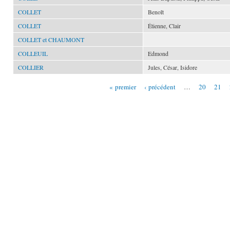
COLLET
Benoît
COLLET
Étienne, Clair
COLLET et CHAUMONT
COLLEUIL
Edmond
COLLIER
Jules, César, Isidore
« premier
‹ précédent
…
20
21
Pages