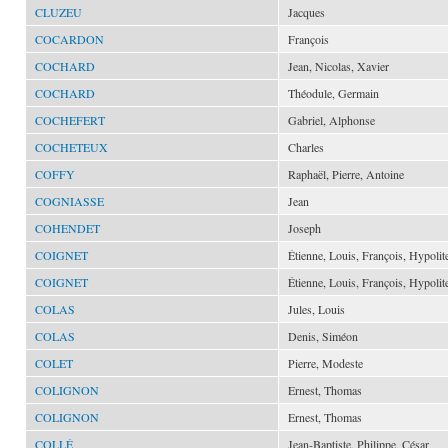
CLUZEU
Jacques
COCARDON
François
COCHARD
Jean, Nicolas, Xavier
COCHARD
Théodule, Germain
COCHEFERT
Gabriel, Alphonse
COCHETEUX
Charles
COFFY
Raphaël, Pierre, Antoine
COGNIASSE
Jean
COHENDET
Joseph
COIGNET
Étienne, Louis, François, Hypolit
COIGNET
Étienne, Louis, François, Hypolit
COLAS
Jules, Louis
COLAS
Denis, Siméon
COLET
Pierre, Modeste
COLIGNON
Ernest, Thomas
COLIGNON
Ernest, Thomas
COLLÉ
Jean-Baptiste, Philippe, César