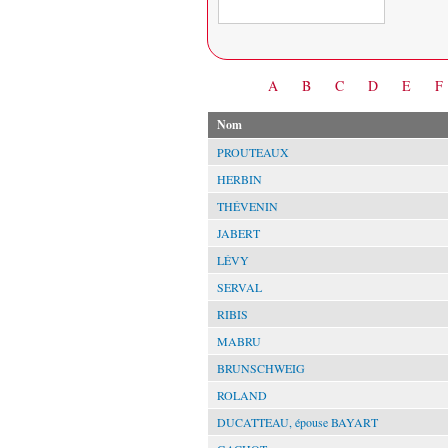
Date
A
B
C
D
E
F
Nom
PROUTEAUX
HERBIN
THÉVENIN
JABERT
LÉVY
SERVAL
RIBIS
MABRU
BRUNSCHWEIG
ROLAND
DUCATTEAU, épouse BAYART