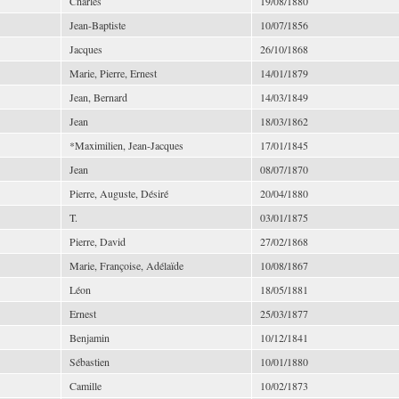
Charles
19/08/1880
Jean-Baptiste
10/07/1856
Jacques
26/10/1868
Marie, Pierre, Ernest
14/01/1879
Jean, Bernard
14/03/1849
Jean
18/03/1862
*Maximilien, Jean-Jacques
17/01/1845
Jean
08/07/1870
Pierre, Auguste, Désiré
20/04/1880
T.
03/01/1875
Pierre, David
27/02/1868
Marie, Françoise, Adélaïde
10/08/1867
Léon
18/05/1881
Ernest
25/03/1877
Benjamin
10/12/1841
Sébastien
10/01/1880
Camille
10/02/1873