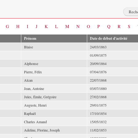
G
H
I
J
K
L
M
N
O
P
Q
R
S
Prénom
Date de début d'activité
Blaise
24/03/1863
01/09/1875
Alphonse
20/09/1864
Pierre, Félix
07/04/1876
Alcan
22/07/1868
Jean, Antoine
03/07/1880
Jules, Émile, Grégoire
27/02/1868
Auguste, Henri
29/01/1875
Raphaël
17/10/1854
Charles Amand
15/05/1832
Adeline, Florine, Joseph
11/02/1853