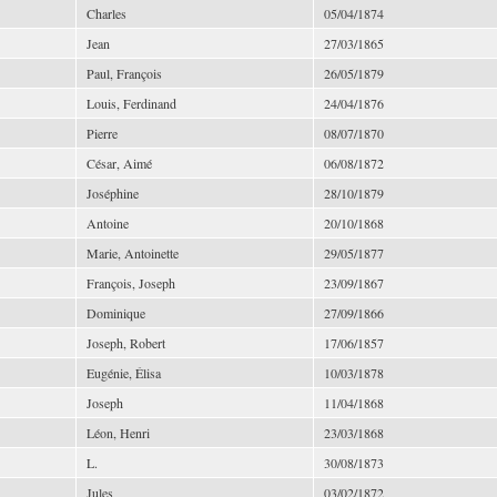
Charles
05/04/1874
Jean
27/03/1865
Paul, François
26/05/1879
Louis, Ferdinand
24/04/1876
Pierre
08/07/1870
César, Aimé
06/08/1872
Joséphine
28/10/1879
Antoine
20/10/1868
Marie, Antoinette
29/05/1877
François, Joseph
23/09/1867
Dominique
27/09/1866
Joseph, Robert
17/06/1857
Eugénie, Élisa
10/03/1878
Joseph
11/04/1868
Léon, Henri
23/03/1868
L.
30/08/1873
Jules
03/02/1872