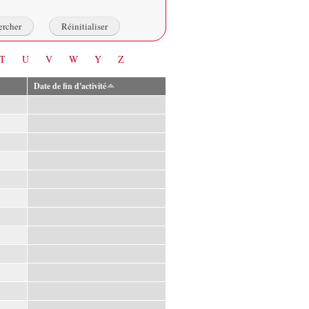
T
U
V
W
Y
Z
Date de fin d'activité