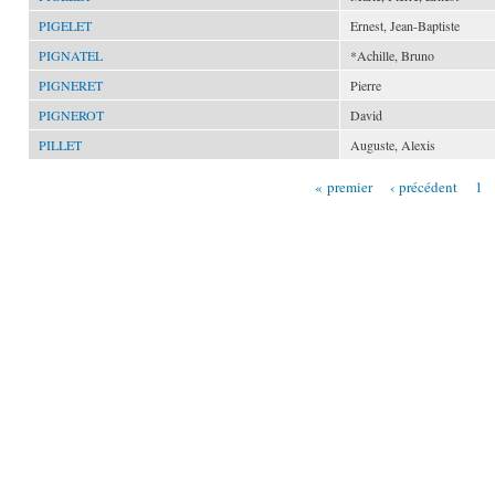
PIGELET
Ernest, Jean-Baptiste
PIGNATEL
*Achille, Bruno
PIGNERET
Pierre
PIGNEROT
David
PILLET
Auguste, Alexis
« premier
‹ précédent
1
Pages