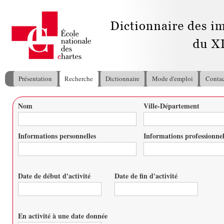
All
con
pri
Présentation
Recherche
Dictionnaire
Mode d'emploi
Contac
Menu principal
Nom
Ville-Département
Vous êtes ici
Informations personnelles
Informations professionnel
Date de début d'activité
Date de fin d'activité
Date
Date
En activité à une date donnée