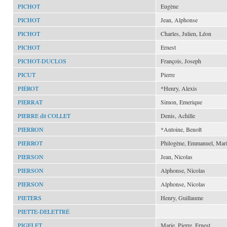
PICHOT
Eugène
PICHOT
Jean, Alphonse
PICHOT
Charles, Julien, Léon
PICHOT
Ernest
PICHOT-DUCLOS
François, Joseph
PICUT
Pierre
PIÉROT
*Henry, Alexis
PIERRAT
Simon, Emerique
PIERRE dit COLLET
Denis, Achille
PIERRON
*Antoine, Benoît
PIERROT
Philogène, Emmanuel, Mar
PIERSON
Jean, Nicolas
PIERSON
Alphonse, Nicolas
PIERSON
Alphonse, Nicolas
PIETERS
Henry, Guillaume
PIETTE-DELETTRÉ
PIGELET
Marie, Pierre, Ernest