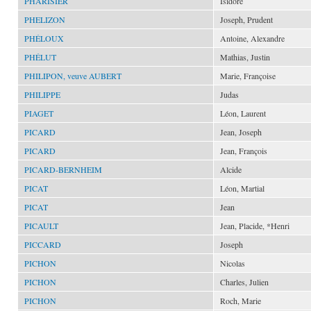
PHARISIER
Isidore
PHELIZON
Joseph, Prudent
PHÉLOUX
Antoine, Alexandre
PHÉLUT
Mathias, Justin
PHILIPON, veuve AUBERT
Marie, Françoise
PHILIPPE
Judas
PIAGET
Léon, Laurent
PICARD
Jean, Joseph
PICARD
Jean, François
PICARD-BERNHEIM
Alcide
PICAT
Léon, Martial
PICAT
Jean
PICAULT
Jean, Placide, *Henri
PICCARD
Joseph
PICHON
Nicolas
PICHON
Charles, Julien
PICHON
Roch, Marie