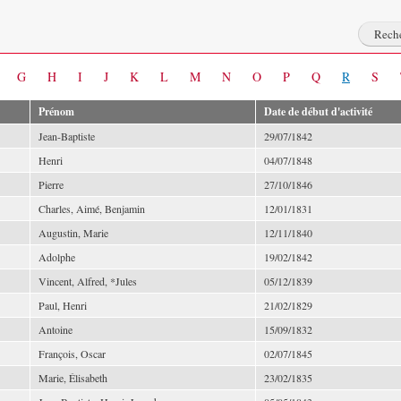
G
H
I
J
K
L
M
N
O
P
Q
R
S
Prénom
Date de début d'activité
Jean-Baptiste
29/07/1842
Henri
04/07/1848
Pierre
27/10/1846
Charles, Aimé, Benjamin
12/01/1831
Augustin, Marie
12/11/1840
Adolphe
19/02/1842
Vincent, Alfred, *Jules
05/12/1839
Paul, Henri
21/02/1829
Antoine
15/09/1832
François, Oscar
02/07/1845
Marie, Élisabeth
23/02/1835