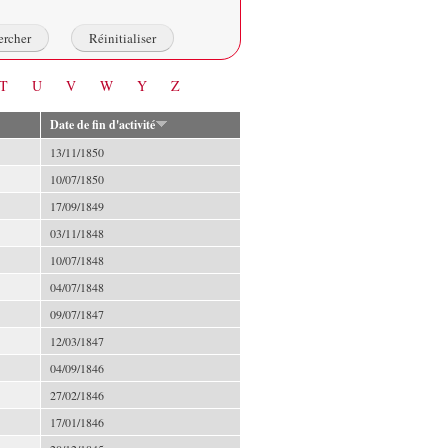
T
U
V
W
Y
Z
Date de fin d'activité
13/11/1850
10/07/1850
17/09/1849
03/11/1848
10/07/1848
04/07/1848
09/07/1847
12/03/1847
04/09/1846
27/02/1846
17/01/1846