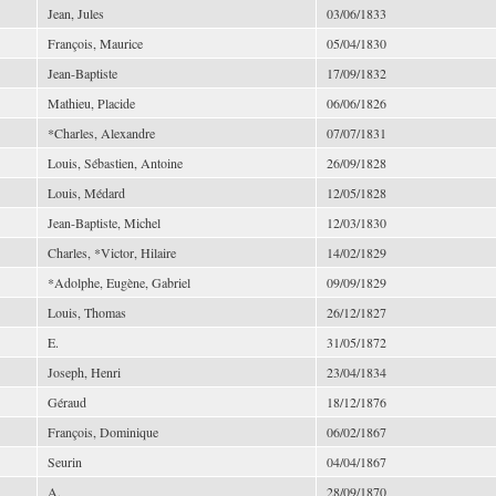
Jean, Jules
03/06/1833
François, Maurice
05/04/1830
Jean-Baptiste
17/09/1832
Mathieu, Placide
06/06/1826
*Charles, Alexandre
07/07/1831
Louis, Sébastien, Antoine
26/09/1828
Louis, Médard
12/05/1828
Jean-Baptiste, Michel
12/03/1830
Charles, *Victor, Hilaire
14/02/1829
*Adolphe, Eugène, Gabriel
09/09/1829
Louis, Thomas
26/12/1827
E.
31/05/1872
Joseph, Henri
23/04/1834
Géraud
18/12/1876
François, Dominique
06/02/1867
Seurin
04/04/1867
A.
28/09/1870