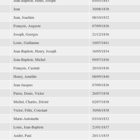
Jean-Baptiste, Henri, Joseph
05/05/1843
Jean
30/08/1838
Jean, Joachim
08/10/1832
François, Auguste
07/09/1836
Joseph, Georges
21/12/1836
Louis, Guillaume
10/07/1841
Jean-Baptiste, Henry, Joseph
16/05/1834
Jean-Baptiste, Michel
09/07/1836
François, Casimir
20/10/1836
Henry, Amédée
08/09/1840
Jean-Jacques
07/09/1836
Pierre, Denis, Victor
26/07/1838
Michel, Charles, Désiré
02/07/1838
Victor, Félix, Constant
30/06/1838
Marie-Antoinette
03/10/1832
Louis, Jean-Baptiste
21/01/1837
André, Paul
20/11/1835