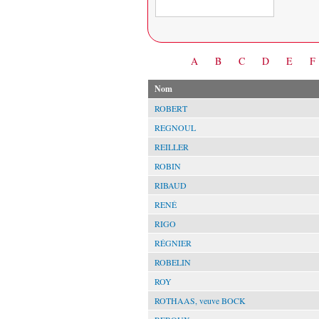
Date
A
B
C
D
E
F
Nom
ROBERT
REGNOUL
REILLER
ROBIN
RIBAUD
RENÉ
RIGO
RÉGNIER
ROBELIN
ROY
ROTHAAS, veuve BOCK