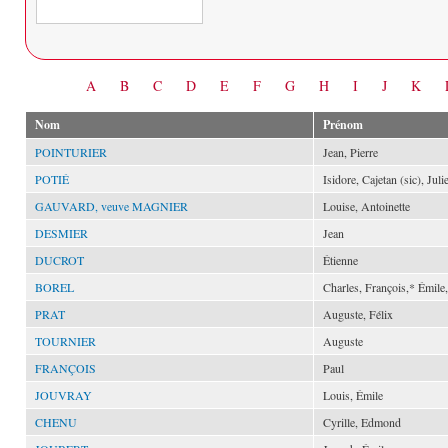
Date
A
B
C
D
E
F
G
H
I
J
K
Nom
Prénom
POINTURIER
Jean, Pierre
POTIÉ
Isidore, Cajetan (sic), Juli
GAUVARD, veuve MAGNIER
Louise, Antoinette
DESMIER
Jean
DUCROT
Étienne
BOREL
Charles, François,* Émile
PRAT
Auguste, Félix
TOURNIER
Auguste
FRANÇOIS
Paul
JOUVRAY
Louis, Émile
CHENU
Cyrille, Edmond