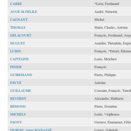
CARRÉ
*Léon, Ferdinand
AUGÉ dit DELILE
André, Némorin
CAGNANT
Michel
THOMAS
Marie, Charles, Antoine
DELACOURT
François, Ferdinand, Aug
HUGUET
Amédée, Théophile, Eugè
LUBIN
François, *Désiré, Édouar
CAPITAINE
Louis, Melchior
PINIER
François
GUIREMAND
Pierre, Philippe
FAVYÉ
Antoine
GUILLAUME
Constant, François, Timot
REVERDY
Alexandre, Mathurin
RÉMOND
Pierre, Donatien
MICHELS
Louis, *Alphonse
PAGNY
Gustave, Emmanuel, Félix
DUBOIS, veuve MANASSÉ
Louise, Gabrielle