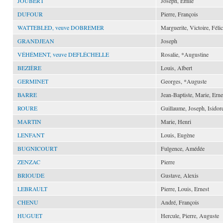
JOUBERT
Joseph, Émile
DUFOUR
Pierre, François
WATTEBLED, veuve DOBREMER
Marguerite, Victoire, Félic
GRANDJEAN
Joseph
VÉHÉMENT, veuve DEFLÉCHELLE
Rosalie, *Augustine
BEZIÈRE
Louis, Albert
GERMINET
Georges, *Auguste
BARRE
Jean-Baptiste, Marie, Erne
ROURE
Guillaume, Joseph, Isidor
MARTIN
Marie, Henri
LENFANT
Louis, Eugène
BUGNICOURT
Fulgence, Amédée
ZENZAC
Pierre
BRIOUDE
Gustave, Alexis
LEBRAULT
Pierre, Louis, Ernest
CHENU
André, François
HUGUET
Hercule, Pierre, Auguste