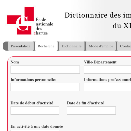
All
con
pri
Présentation
Recherche
Dictionnaire
Mode d'emploi
Contac
Menu principal
Nom
Ville-Département
Vous êtes ici
Informations personnelles
Informations professionnel
Date de début d'activité
Date de fin d'activité
Date
Date
En activité à une date donnée