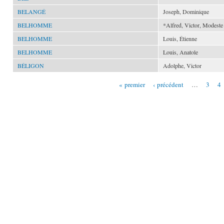
BELANGÉ
Joseph, Dominique
BELHOMME
*Alfred, Victor, Modeste
BELHOMME
Louis, Étienne
BELHOMME
Louis, Anatole
BÉLIGON
Adolphe, Victor
« premier
‹ précédent
…
3
4
Pages