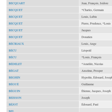
BECQUART
Jean, François, Isidore
BECQUET
*Charles, Germain
BECQUET
Louis, Lubin
BECQUET
Pierre, Prudence, *Louis
BECQUET
Jacques
BECQUET
Donatien
BÉCRIAUX
Louis, Ange
BÉCU
Léopold
BÉCU
*Louis, François
BÉDELET
*Amédée, Nicolas
BÉGAT
Anselme, Prosper
BEGHIN
Hypolite, Édouard, Josep
BÉGUÉ
Guillaume
BÉGUIN
Étienne, Jacques, Joseph
BEISSON
Joseph
BÉJOT
Édouard, Paul
BEL