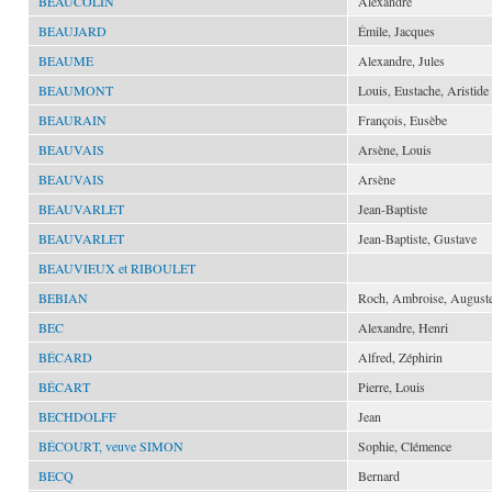
BEAUCOLIN
Alexandre
BEAUJARD
Émile, Jacques
BEAUME
Alexandre, Jules
BEAUMONT
Louis, Eustache, Aristide
BEAURAIN
François, Eusèbe
BEAUVAIS
Arsène, Louis
BEAUVAIS
Arsène
BEAUVARLET
Jean-Baptiste
BEAUVARLET
Jean-Baptiste, Gustave
BEAUVIEUX et RIBOULET
BEBIAN
Roch, Ambroise, August
BEC
Alexandre, Henri
BÉCARD
Alfred, Zéphirin
BÉCART
Pierre, Louis
BECHDOLFF
Jean
BÉCOURT, veuve SIMON
Sophie, Clémence
BECQ
Bernard