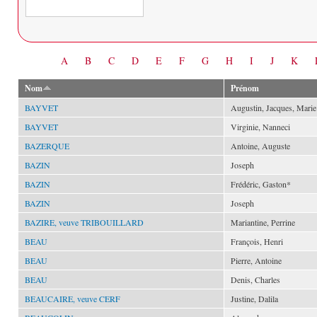
Date
A
B
C
D
E
F
G
H
I
J
K
Nom
Prénom
BAYVET
Augustin, Jacques, Marie
BAYVET
Virginie, Nanneci
BAZERQUE
Antoine, Auguste
BAZIN
Joseph
BAZIN
Frédéric, Gaston*
BAZIN
Joseph
BAZIRE, veuve TRIBOUILLARD
Mariantine, Perrine
BEAU
François, Henri
BEAU
Pierre, Antoine
BEAU
Denis, Charles
BEAUCAIRE, veuve CERF
Justine, Dalila