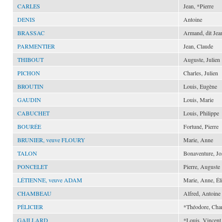
CARLES
Jean, *Pierre
DENIS
Antoine
BRASSAC
Armand, dit Jea
PARMENTIER
Jean, Claude
THIBOUT
Auguste, Julien
PICHON
Charles, Julien
BROUTIN
Louis, Eugène
GAUDIN
Louis, Marie
CABUCHET
Louis, Philippe
BOURÉE
Fortuné, Pierre
BRUNIER, veuve FLOURY
Marie, Anne
TALON
Bonaventure, J
PONCELET
Pierre, Auguste
LÉTIENNE, veuve ADAM
Marie, Anne, Él
CHAMBEAU
Alfred, Antoine
PÉLICIER
*Théodore, Char
GAILLARD
*Louis, Vincent