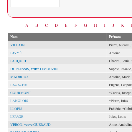
Date
A
B
C
D
E
F
G
H
I
J
K
Nom
Prénom
VILLAIN
Pierre, Nicolas,
FAVYÉ
Antoine
FAUQUET
Charles, Louis, 
DUPLESSIS, veuve LIMOUZIN
Sophie, Rosalie
MADROUX
Antoine, Marie
LAGACHE
Eugène, Léopol
COURMONT
*Carlos, Joseph
LANGLOIS
*Pierre, Jules
LLOPIS
Frédéric, *Gabri
LEPAGE
Jules, Louis
VÉRON, veuve GUÉRAUD
Anne, Andrelin