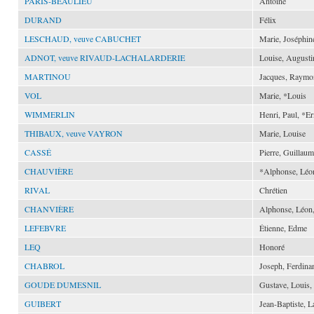
PARIS-BEAULIEU
Antoine
DURAND
Félix
LESCHAUD, veuve CABUCHET
Marie, Joséphin
ADNOT, veuve RIVAUD-LACHALARDERIE
Louise, Augusti
MARTINOU
Jacques, Raymo
VOL
Marie, *Louis
WIMMERLIN
Henri, Paul, *Er
THIBAUX, veuve VAYRON
Marie, Louise
CASSÉ
Pierre, Guillau
CHAUVIÈRE
*Alphonse, Léon
RIVAL
Chrétien
CHANVIÈRE
Alphonse, Léon,
LEFEBVRE
Étienne, Edme
LEQ
Honoré
CHABROL
Joseph, Ferdina
GOUDE DUMESNIL
Gustave, Louis
GUIBERT
Jean-Baptiste, L