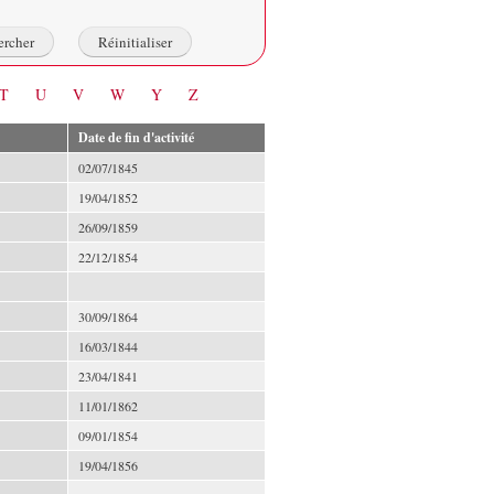
T
U
V
W
Y
Z
Date de fin d'activité
02/07/1845
19/04/1852
26/09/1859
22/12/1854
30/09/1864
16/03/1844
23/04/1841
11/01/1862
09/01/1854
19/04/1856