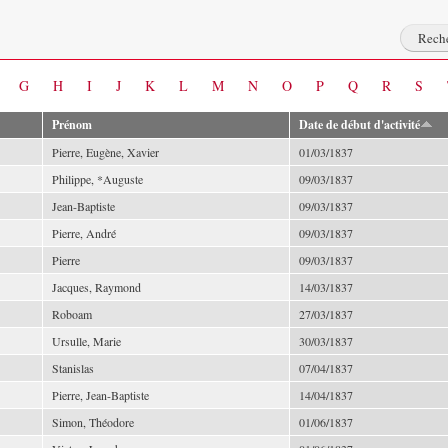
G
H
I
J
K
L
M
N
O
P
Q
R
S
Prénom
Date de début d'activité
Pierre, Eugène, Xavier
01/03/1837
Philippe, *Auguste
09/03/1837
Jean-Baptiste
09/03/1837
Pierre, André
09/03/1837
Pierre
09/03/1837
Jacques, Raymond
14/03/1837
Roboam
27/03/1837
Ursulle, Marie
30/03/1837
Stanislas
07/04/1837
Pierre, Jean-Baptiste
14/04/1837
Simon, Théodore
01/06/1837