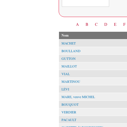
Date
A
B
C
D
E
F
Nom
MACHET
BOULLAND
GUTTON
MAILLOT
VIAL
MARTINOU
LÉVI
MARE, veuve MICHEL
BOUQUOT
VERDIER
PACAULT