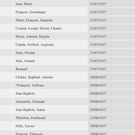
Jean, Pierre
21/07/1837
François, Dominique
21/07/1837
Pierre, François, Stanislas
21/07/1837
Conrad, Joseph, Désiré, Charles
21/07/1837
Pierre, Antoine, Eugène
21/07/1837
Claude, Norbert, Augustin
21/07/1837
Jules, Florian
21/07/1837
Jean, Arnaud
21/07/1837
Bernard
27/07/1837
Charles, Raphaël, Antoine
04/08/1837
*François, Vulfranc
05/08/1837
Jean-Baptiste
05/08/1837
Alexandre, Germain
05/08/1837
Jean-Baptiste, Julien
05/08/1837
Théodore, Ferdinand
23/08/1837
Félix, Xavier
30/08/1837
François, Éléonore
30/08/1837