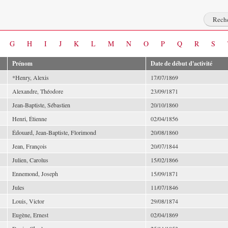
G
H
I
J
K
L
M
N
O
P
Q
R
S
Prénom
Date de début d'activité
*Henry, Alexis
17/07/1869
Alexandre, Théodore
23/09/1871
Jean-Baptiste, Sébastien
20/10/1860
Henri, Étienne
02/04/1856
Édouard, Jean-Baptiste, Florimond
20/08/1860
Jean, François
20/07/1844
Julien, Carolus
15/02/1866
Ennemond, Joseph
15/09/1871
Jules
11/07/1846
Louis, Victor
29/08/1874
Eugène, Ernest
02/04/1869