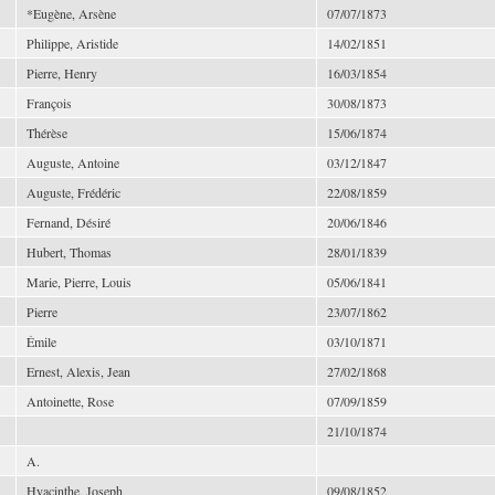
*Eugène, Arsène
07/07/1873
Philippe, Aristide
14/02/1851
Pierre, Henry
16/03/1854
François
30/08/1873
Thérèse
15/06/1874
Auguste, Antoine
03/12/1847
Auguste, Frédéric
22/08/1859
Fernand, Désiré
20/06/1846
Hubert, Thomas
28/01/1839
Marie, Pierre, Louis
05/06/1841
Pierre
23/07/1862
Émile
03/10/1871
Ernest, Alexis, Jean
27/02/1868
Antoinette, Rose
07/09/1859
21/10/1874
A.
Hyacinthe, Joseph
09/08/1852