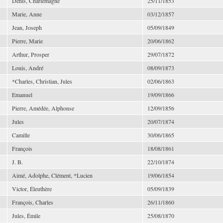
Denis, Charlemagne
25/11/1853
Marie, Anne
03/12/1857
Jean, Joseph
05/09/1849
Pierre, Marie
20/06/1862
Arthur, Prosper
29/07/1872
Louis, André
08/09/1873
*Charles, Christian, Jules
02/06/1863
Emanuel
19/09/1866
Pierre, Amédée, Alphonse
12/09/1856
Jules
20/07/1874
Camille
30/06/1865
François
18/08/1861
J. B.
22/10/1874
Aimé, Adolphe, Clément, *Lucien
19/06/1854
Victor, Éleuthère
05/09/1839
François, Charles
26/11/1860
Jules, Émile
25/08/1870