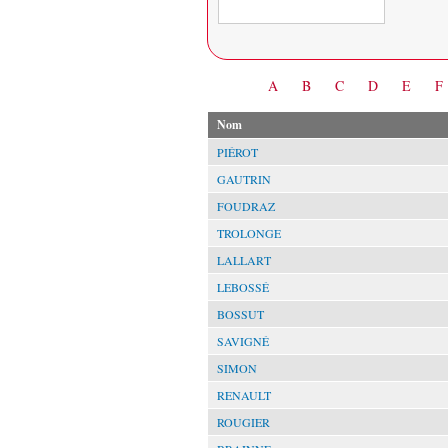
Date
A
B
C
D
E
F
Nom
PIÉROT
GAUTRIN
FOUDRAZ
TROLONGE
LALLART
LEBOSSÉ
BOSSUT
SAVIGNÉ
SIMON
RENAULT
ROUGIER