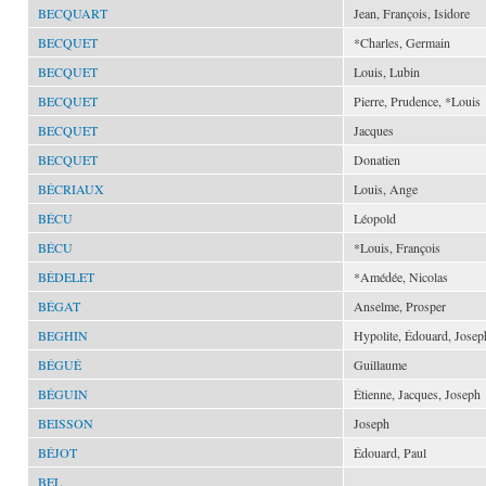
BECQUART
Jean, François, Isidore
BECQUET
*Charles, Germain
BECQUET
Louis, Lubin
BECQUET
Pierre, Prudence, *Louis
BECQUET
Jacques
BECQUET
Donatien
BÉCRIAUX
Louis, Ange
BÉCU
Léopold
BÉCU
*Louis, François
BÉDELET
*Amédée, Nicolas
BÉGAT
Anselme, Prosper
BEGHIN
Hypolite, Édouard, Josep
BÉGUÉ
Guillaume
BÉGUIN
Étienne, Jacques, Joseph
BEISSON
Joseph
BÉJOT
Édouard, Paul
BEL