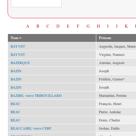
Date
A
B
C
D
E
F
G
H
I
J
K
Nom
Prénom
BAYVET
Augustin, Jacques, Marie
BAYVET
Virginie, Nanneci
BAZERQUE
Antoine, Auguste
BAZIN
Joseph
BAZIN
Frédéric, Gaston*
BAZIN
Joseph
BAZIRE, veuve TRIBOUILLARD
Mariantine, Perrine
BEAU
François, Henri
BEAU
Pierre, Antoine
BEAU
Denis, Charles
BEAUCAIRE, veuve CERF
Justine, Dalila