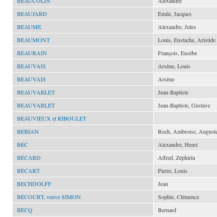
BEAUCOLIN
Alexandre
BEAUJARD
Émile, Jacques
BEAUME
Alexandre, Jules
BEAUMONT
Louis, Eustache, Aristide
BEAURAIN
François, Eusèbe
BEAUVAIS
Arsène, Louis
BEAUVAIS
Arsène
BEAUVARLET
Jean-Baptiste
BEAUVARLET
Jean-Baptiste, Gustave
BEAUVIEUX et RIBOULET
BEBIAN
Roch, Ambroise, August
BEC
Alexandre, Henri
BÉCARD
Alfred, Zéphirin
BÉCART
Pierre, Louis
BECHDOLFF
Jean
BÉCOURT, veuve SIMON
Sophie, Clémence
BECQ
Bernard