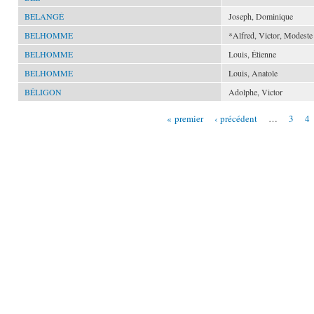
BELANGÉ
Joseph, Dominique
BELHOMME
*Alfred, Victor, Modeste
BELHOMME
Louis, Étienne
BELHOMME
Louis, Anatole
BÉLIGON
Adolphe, Victor
« premier
‹ précédent
…
3
4
Pages