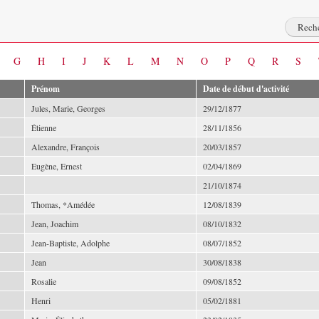
G
H
I
J
K
L
M
N
O
P
Q
R
S
Prénom
Date de début d'activité
Jules, Marie, Georges
29/12/1877
Étienne
28/11/1856
Alexandre, François
20/03/1857
Eugène, Ernest
02/04/1869
21/10/1874
Thomas, *Amédée
12/08/1839
Jean, Joachim
08/10/1832
Jean-Baptiste, Adolphe
08/07/1852
Jean
30/08/1838
Rosalie
09/08/1852
Henri
05/02/1881