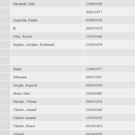
Élisabeth, Julie
23/08/1858
30/01/1877
Augustin, Paulin
05/08/1836
B.
20/07/1875
Félix, Xavier
17/01/1846
Eugène, Adolphe, Ferdinand
23/02/1878
Émile
12/06/1877
Sébastien
09/07/1853
Joseph, Auguste
02/03/1850
Henri, Jules
24/04/1880
Nicolas, *Numa
20/01/1834
Charles, Amand
22/04/1840
Charles Amand
15/05/1832
Charles, Ernest
05/10/1854
Amand
04/10/1859