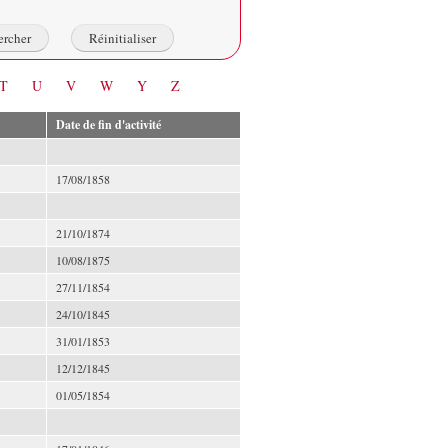
T
U
V
W
Y
Z
Date de fin d'activité
17/08/1858
21/10/1874
10/08/1875
27/11/1854
24/10/1845
31/01/1853
12/12/1845
01/05/1854