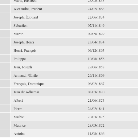
Marie, Élisabeth
23/02/1835
Alexandre, Prudent
24/02/1863
Joseph, Édouard
22/06/1874
Sébastien
07/11/1849
Martin
09/09/1829
Joseph, Henri
23/04/1834
Henri, François
09/12/1863
Philippe
10/08/1858
Jean, Joseph
29/06/1858
Armand, *Émile
26/11/1869
François, Dominique
06/02/1867
Jean dit Adhémar
08/03/1870
Albert
21/06/1873
Pierre
24/02/1841
Mathieu
20/03/1875
Maurice
28/03/1872
Antoine
11/08/1866