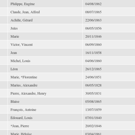
Philippe, Eugène
04/08/1862
Claude, Jean, Alfred
08/07/1865
Achille, Gérard
22/06/1863
Jules
06/05/1856
Marie
20/11/1846
Victor, Vincent
06/09/1860
Jean
16/11/1858
Michel, Louis
04/06/1860
Léon
26/12/1865
Marie, *Florentine
24/06/1851
Marius, Alexandre
06/05/1828
Pierre, Alexandre, Henry
30/05/1831
Blaise
05/08/1865
François, Antoine
13/07/1859
Édouard, Louis
07/01/1840
*Jean, Pierre
20/02/1846
Marie, Héloïse
03/04/1861