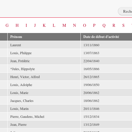
G
H
I
J
K
L
M
N
O
P
Q
R
S
Prénom
Date de début d'activité
Laurent
13/11/1860
Louis, Philippe
13/07/1863
Jean, Frédéric
22/04/1840
*Jules, Hippolyte
16/05/1866
Henri, Victor, Alfred
26/12/1865
Louis, Adolphe
19/06/1850
Louis, Marie
20/06/1862
Jacques, Charles
18/06/1862
Louis, Marin
20/11/1846
Pierre, Gaudens, Michel
15/12/1834
Jean, Pierre
13/12/1849