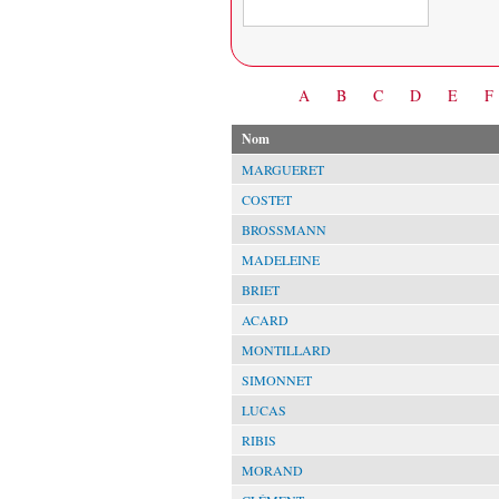
Date
A
B
C
D
E
F
Nom
MARGUERET
COSTET
BROSSMANN
MADELEINE
BRIET
ACARD
MONTILLARD
SIMONNET
LUCAS
RIBIS
MORAND