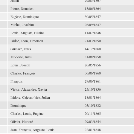
Julien
29/05/1867
Pierre, Donatien
13/06/1864
Eugène, Dominique
30/05/1857
Michel, Joachim
26/09/1847
Louis, Auguste, Hilaire
11/07/1846
Isidor, Léon, Timoléon
21/03/1850
Gustave, Jules
14/12/1860
Modeste, Jules
31/08/1858
Louis, Joseph
20/05/1856
Charles, François
06/06/1860
François
29/06/1861
Victor, Alexandre, Xavier
25/10/1856
Isidore, Cajetan (sic), Julien
18/01/1864
Dominique
03/10/1832
Charles, Louis, Eugène
20/11/1865
Olivier, Honoré
29/03/1854
Jean, François, Auguste, Louis
22/01/1848