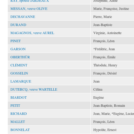
RAY, épouse JARDEAUX
Joséphine, Adèle
MESSAN, veuve OLIVE
Marie, Françoise, Justine
DECHAVANNE
Pierre, Marie
DURAND
Jean-Baptiste
MAGAGNOS, veuve AUREL
Virginie, Antoinette
PINET
François, Léon
GARSON
*Frédéric, Jean
OBERTHÜR
François, Émile
CLÉMENT
Théodule, Henry
GOSSELIN
François, Désiré
LAMARQUE
Jean
DUTERCQ, veuve WARTELLE
Célina
BIARDOT
Eugène
PETIT
Jean-Baptiste, Romain
RICHARD
Jean, Marie, *Eugène, Lucie
MALLET
François, Léon
BONNELAT
Hypolite, Ernest