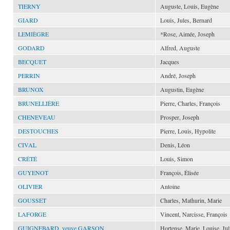
TIERNY
Auguste, Louis, Eugène
GIARD
Louis, Jules, Bernard
LEMIÈGRE
*Rose, Aimée, Joseph
GODARD
Alfred, Auguste
BECQUET
Jacques
PERRIN
André, Joseph
BRUNOX
Augustin, Eugène
BRUNELLIÈRE
Pierre, Charles, François
CHENEVEAU
Prosper, Joseph
DESTOUCHES
Pierre, Louis, Hypolite
CIVAL
Denis, Léon
CRÉTÉ
Louis, Simon
GUYENOT
François, Élisée
OLIVIER
Antoine
GOUSSET
Charles, Mathurin, Marie
LAFORGE
Vincent, Narcisse, François
GUIGNEBARD, veuve GARSON
Hortense, Marie, Louise, Jul