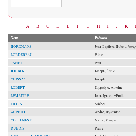
Date
A
B
C
D
E
F
G
H
I
J
K
Nom
Prénom
HOREMANS
Jean-Baptiste, Hubert, Jose
LORDEREAU
Edme
TANET
Paul
JOUBERT
Joseph, Émile
CUISSAC
Joseph
ROBERT
Hippolyte, Antoine
LEMAÎTRE
Jean, Ignace, *Émile
FILLIAT
Michel
AUPETIT
André, Hyacinthe
COTTENEST
Victor, Prosper
DUBOIS
Pierre