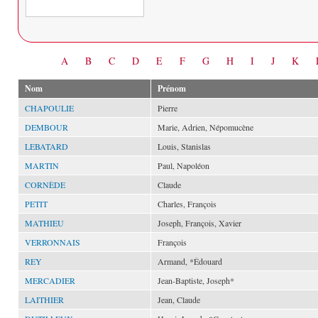
Date
A
B
C
D
E
F
G
H
I
J
K
Nom
Prénom
CHAPOULIE
Pierre
DEMBOUR
Marie, Adrien, Népomucène
LEBATARD
Louis, Stanislas
MARTIN
Paul, Napoléon
CORNÈDE
Claude
PETIT
Charles, François
MATHIEU
Joseph, François, Xavier
VERRONNAIS
François
REY
Armand, *Édouard
MERCADIER
Jean-Baptiste, Joseph*
LAITHIER
Jean, Claude