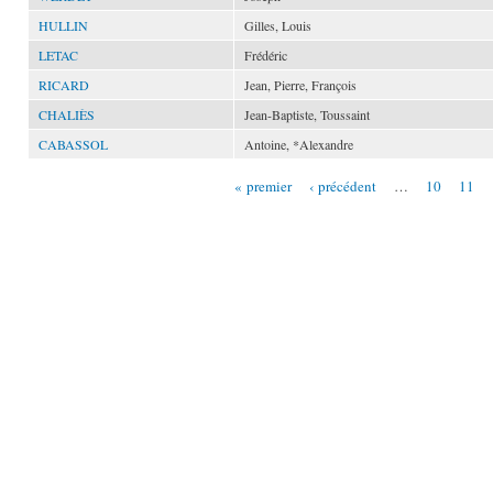
HULLIN
Gilles, Louis
LETAC
Frédéric
RICARD
Jean, Pierre, François
CHALIÈS
Jean-Baptiste, Toussaint
CABASSOL
Antoine, *Alexandre
« premier
‹ précédent
…
10
11
Pages