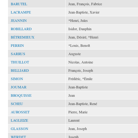
BARUTEL
Jean, François, Fabrice
LACRAMPE
Jean-Baptiste, Xavier
JEANNIN
*Henri, Jules
ROBILLARD
Isidor, Dauphin
BÉTREMIEUX
Jean, Désiré, *Henri
PERRIN
*Louis, Benoît
SARRUS
Auguste
THUILLOT
Nicolas, Antoine
BELLIARD
François, Joseph
SIMON
Frédéric, *Émile
JOUMAR
Jean-Baptiste
BROQUISSE
Jean
SCHEU
Jean-Baptiste, René
AUROSSET
Pierre, Marie
LAGLEIZE
Laurent
GLASSON
Jean, Joseph
WERDET
Joseph