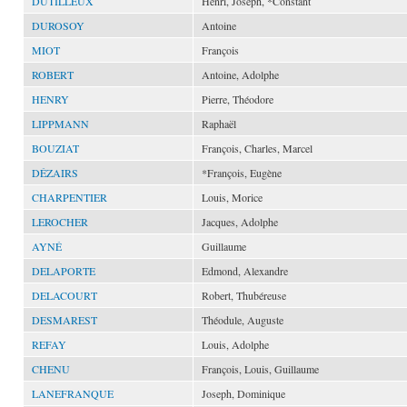
DUTILLEUX
Henri, Joseph, *Constant
DUROSOY
Antoine
MIOT
François
ROBERT
Antoine, Adolphe
HENRY
Pierre, Théodore
LIPPMANN
Raphaël
BOUZIAT
François, Charles, Marcel
DÉZAIRS
*François, Eugène
CHARPENTIER
Louis, Morice
LEROCHER
Jacques, Adolphe
AYNÉ
Guillaume
DELAPORTE
Edmond, Alexandre
DELACOURT
Robert, Thubéreuse
DESMAREST
Théodule, Auguste
REFAY
Louis, Adolphe
CHENU
François, Louis, Guillaume
LANEFRANQUE
Joseph, Dominique