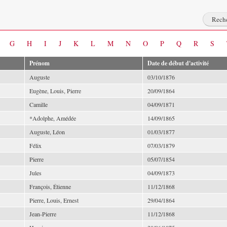
G
H
I
J
K
L
M
N
O
P
Q
R
S
Prénom
Date de début d'activité
Auguste
03/10/1876
Eugène, Louis, Pierre
20/09/1864
Camille
04/09/1871
*Adolphe, Amédée
14/09/1865
Auguste, Léon
01/03/1877
Félix
07/03/1879
Pierre
05/07/1854
Jules
04/09/1873
François, Étienne
11/12/1868
Pierre, Louis, Ernest
29/04/1864
Jean-Pierre
11/12/1868