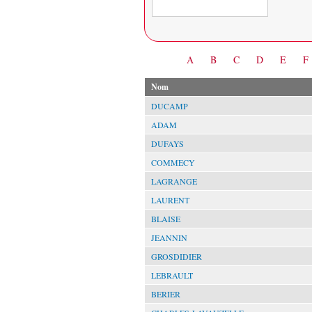
Date
A
B
C
D
E
F
Nom
DUCAMP
ADAM
DUFAYS
COMMECY
LAGRANGE
LAURENT
BLAISE
JEANNIN
GROSDIDIER
LEBRAULT
BERIER