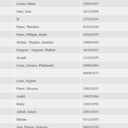
Louise, Marie
23/04/1853
Jules, Jean
24/12/1858
H.
17/12/1874
Pierre, Théodore
01/03/1830
Pierre, Philippe, Émile
05/04/1879
Jérôme, *Eugène, Stanislas
10/06/1842
François, *Auguste, Philbert
18/10/1831
Joseph
11/12/1879
Louis, Gustave, Philémond
20/09/1864
06/09/1873
Louis, Eugène
Pierre, Silvestre
25/02/1833
André
19/02/1866
Rémy
12/02/1856
Alfred, Anicet
20/01/1841
Étienne
01/12/1875
Jean, Étienne, François
08/03/1870