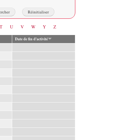
T
U
V
W
Y
Z
Date de fin d'activité