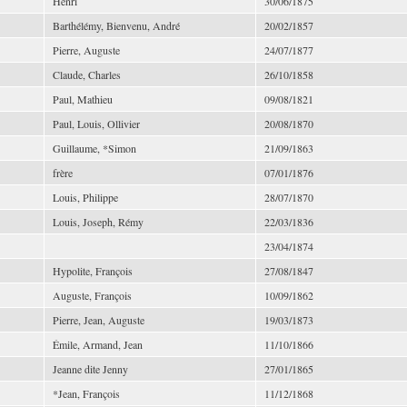
Henri
30/06/1875
Barthélémy, Bienvenu, André
20/02/1857
Pierre, Auguste
24/07/1877
Claude, Charles
26/10/1858
Paul, Mathieu
09/08/1821
Paul, Louis, Ollivier
20/08/1870
Guillaume, *Simon
21/09/1863
frère
07/01/1876
Louis, Philippe
28/07/1870
Louis, Joseph, Rémy
22/03/1836
23/04/1874
Hypolite, François
27/08/1847
Auguste, François
10/09/1862
Pierre, Jean, Auguste
19/03/1873
Émile, Armand, Jean
11/10/1866
Jeanne dite Jenny
27/01/1865
*Jean, François
11/12/1868