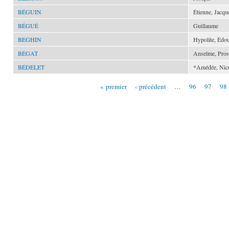
BÉGUIN
Étienne, Jacqu
BÉGUÉ
Guillaume
BEGHIN
Hypolite, Édo
BÉGAT
Anselme, Pros
BÉDELET
*Amédée, Nic
« premier
‹ précédent
…
96
97
98
Pages