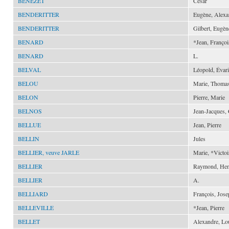
BÉNÉZET
César
BENDERITTER
Eugène, Alexa
BENDERITTER
Gilbert, Eugèn
BENARD
*Jean, Françoi
BENARD
L.
BELVAL
Léopold, Évari
BELOU
Marie, Thomas
BELON
Pierre, Marie
BELNOS
Jean-Jacques, 
BELLUE
Jean, Pierre
BELLIN
Jules
BELLIER, veuve JARLE
Marie, *Victoi
BELLIER
Raymond, Hen
BELLIER
A.
BELLIARD
François, Jose
BELLEVILLE
*Jean, Pierre
BELLET
Alexandre, Lou