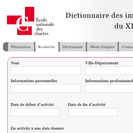
All
con
pri
Présentation
Recherche
Dictionnaire
Mode d'emploi
Contac
Menu principal
Nom
Ville-Département
Vous êtes ici
Informations personnelles
Informations professionnel
Date de début d'activité
Date de fin d'activité
Date
Date
En activité à une date donnée