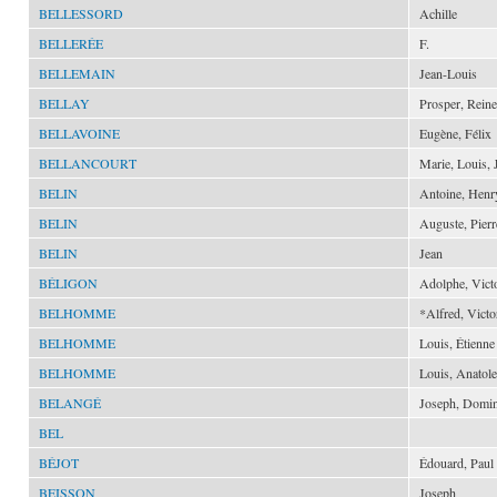
BELLESSORD
Achille
BELLERÉE
F.
BELLEMAIN
Jean-Louis
BELLAY
Prosper, Reine
BELLAVOINE
Eugène, Félix
BELLANCOURT
Marie, Louis, 
BELIN
Antoine, Henr
BELIN
Auguste, Pierr
BELIN
Jean
BÉLIGON
Adolphe, Vict
BELHOMME
*Alfred, Victo
BELHOMME
Louis, Étienne
BELHOMME
Louis, Anatole
BELANGÉ
Joseph, Domi
BEL
BÉJOT
Édouard, Paul
BEISSON
Joseph