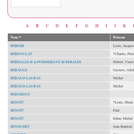
Date
A
B
C
D
E
F
G
H
I
J
K
Nom
Prénom
BERGER
Louis, Jacque
BERDOULAT
*Charles, Pier
BERDALLE de la POMMERAYE dit BERALDI
Hubert, Victor
BÉRAULD
Gustave, Adol
BÉRAUD-LAURAS
Michel
BÉRAUD-LAURAS
Michel
BERARDUS
BENOÎT
*Louis, Marie
BENOÎT
Paul
BENOÎT
Edme, Michel
BENNCHET
Jean-Baptiste, 