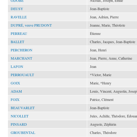
ODOBÉ
Nicolas, Joseph, Émile
DEUSY
Jean-Baptiste
RAVELLE
Jean, Adrien, Pierre
DUPRÉ, veuve PRUDONT
Jeanne, Marie, Théotiste
PERREAU
Étienne
BALLET
Charles, Jacques, Jean-Baptiste
PERCHERON
Jean, Henri
MARCHANT
Jean, Pierre, Anne, Catherine
LAFON
Jean
PERROUAULT
*Victor, Marie
GOIX
Marie, *Henry
ADAM
Louis, Vincent, Augustin, Jose
FOIX
Patrice, Clément
BEAUVARLET
Jean-Baptiste
NICOLLET
Jules, Achille, Théodore, Édoua
PINSARD
Auguste, Zéphirin
GROUBENTAL
Charles, Théodore