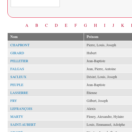
Date
A
B
C
D
E
F
G
H
I
J
K
Nom
Prénom
CHAPRONT
Pierre, Louis, Joseph
GIRARD
Hubert
PELLETIER
Jean-Baptiste
FALGAS
Jean, Pierre, Antoine
SACLEUX
Désiré, Louis, Joseph
PEUPLE
Jean-Baptiste
LASSERRE
Étienne
FRY
Gilbert, Joseph
LEFRANÇOIS
Alexis
MARTY
Fleury, Alexandre, Hylaire
SAINT-AUBERT
Louis, Emmanuel, Adolphe