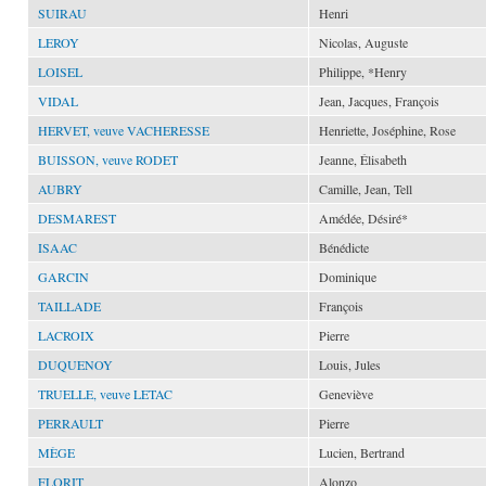
SUIRAU
Henri
LEROY
Nicolas, Auguste
LOISEL
Philippe, *Henry
VIDAL
Jean, Jacques, François
HERVET, veuve VACHERESSE
Henriette, Joséphine, Rose
BUISSON, veuve RODET
Jeanne, Élisabeth
AUBRY
Camille, Jean, Tell
DESMAREST
Amédée, Désiré*
ISAAC
Bénédicte
GARCIN
Dominique
TAILLADE
François
LACROIX
Pierre
DUQUENOY
Louis, Jules
TRUELLE, veuve LETAC
Geneviève
PERRAULT
Pierre
MÈGE
Lucien, Bertrand
FLORIT
Alonzo