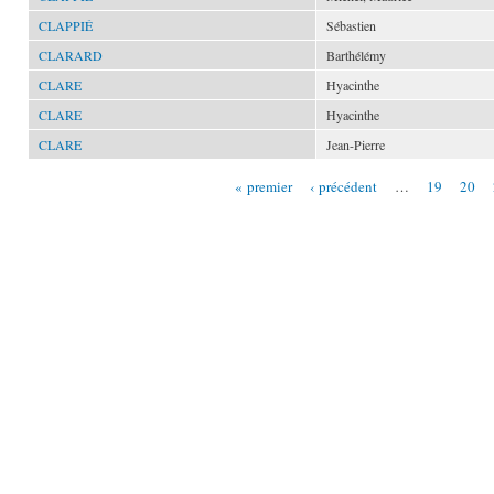
CLAPPIÉ
Sébastien
CLARARD
Barthélémy
CLARE
Hyacinthe
CLARE
Hyacinthe
CLARE
Jean-Pierre
« premier
‹ précédent
…
19
20
Pages