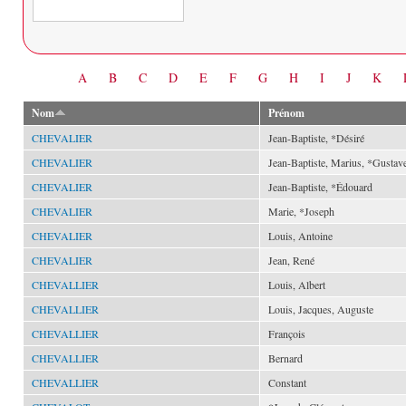
Date
A
B
C
D
E
F
G
H
I
J
K
Nom
Prénom
CHEVALIER
Jean-Baptiste, *Désiré
CHEVALIER
Jean-Baptiste, Marius, *Gustav
CHEVALIER
Jean-Baptiste, *Édouard
CHEVALIER
Marie, *Joseph
CHEVALIER
Louis, Antoine
CHEVALIER
Jean, René
CHEVALLIER
Louis, Albert
CHEVALLIER
Louis, Jacques, Auguste
CHEVALLIER
François
CHEVALLIER
Bernard
CHEVALLIER
Constant