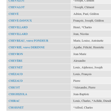
CHEVALOT
*Joseph, Clément
CHEVALOT
*Joseph, Clément
CHEVÉ
Adrien, Paul, Gédéon
CHEVÉ-DAVOUX
François, Joseph, Gédéon
CHEVILLARD
Henri, *Charles
CHEVILLARD
Jean, Nicolas
CHEVREAU, veuve FONDEUR
Marie, Louise, Antoinette
CHEVRIÉ, veuve DERENNE
Agathe, Félicité, Henriette
CHEVRON
Jean Marie
CHEYÈRE
Alexandre
CHEYNET
Louis, Alphonse, Joseph
CHÉZAUD
Louis, François
CHÉZAUD
Pierre
CHICOT
*Alexandre, Pierre
CHIGHIZOLA
Jean-Baptiste
CHIRAC
Louis, Charles, *Achille, Dieu
CHOISNET
*Alfred, Charles