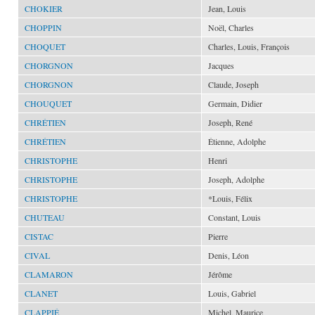
CHOKIER
Jean, Louis
CHOPPIN
Noël, Charles
CHOQUET
Charles, Louis, François
CHORGNON
Jacques
CHORGNON
Claude, Joseph
CHOUQUET
Germain, Didier
CHRÉTIEN
Joseph, René
CHRÉTIEN
Étienne, Adolphe
CHRISTOPHE
Henri
CHRISTOPHE
Joseph, Adolphe
CHRISTOPHE
*Louis, Félix
CHUTEAU
Constant, Louis
CISTAC
Pierre
CIVAL
Denis, Léon
CLAMARON
Jérôme
CLANET
Louis, Gabriel
CLAPPIÉ
Michel, Maurice