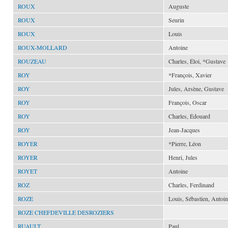
ROUX
Auguste
ROUX
Seurin
ROUX
Louis
ROUX-MOLLARD
Antoine
ROUZEAU
Charles, Éloi, *Gustave
ROY
*François, Xavier
ROY
Jules, Arsène, Gustave
ROY
François, Oscar
ROY
Charles, Édouard
ROY
Jean-Jacques
ROYER
*Pierre, Léon
ROYER
Henri, Jules
ROYET
Antoine
ROZ
Charles, Ferdinand
ROZE
Louis, Sébastien, Antoi
ROZE CHEFDEVILLE DESROZIERS
RUAULT
Paul