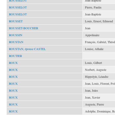
ROUSSELOT
Jean-Baptiste
ROUSSELOT
Pierre, Paulin
ROUSSELOT
Jean-Baptiste
ROUSSET
Louis, Ernest, Edmond
ROUSSET-BOUCHER
Jean
ROUSSIN
Appolinaire
ROUSTAN
François, Gabriel, Théo
ROUSTAN, épouse CASTEL
Louise, Athalie
ROUTIER
ROUX
Louis, Gilbert
ROUX
Norbert, Auguste
ROUX
Hippolyte, Léandre
ROUX
Jean, Louis, Florent, Pol
ROUX
Jean, Jules
ROUX
Jean, Xavier
ROUX
Auguste, Pierre
ROUX
Adolphe, Dominique, B