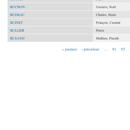
RUCHON
Gustave, Noël
RUDRAU
Charles, Henri
RUINET
François, Casimir
RULLIER
Pierre
RUSAND
Mathieu, Placide
« premier
‹ précédent
…
91
92
Pages