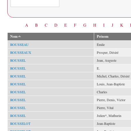
Date
A
B
C
D
E
F
G
H
I
J
K
Nom
Prénom
ROUSSEAU
Émile
ROUSSEAUX
Prosper, Désiré
ROUSSEL
Jean, Auguste
ROUSSEL
E.
ROUSSEL
Michel, Charles, Désiré
ROUSSEL
Louis, Jean-Baptiste
ROUSSEL
Charles
ROUSSEL
Pierre, Denis, Victor
ROUSSEL
Pierre, Vital
ROUSSEL
Julien*, Mathurin
ROUSSELOT
Jean-Baptiste