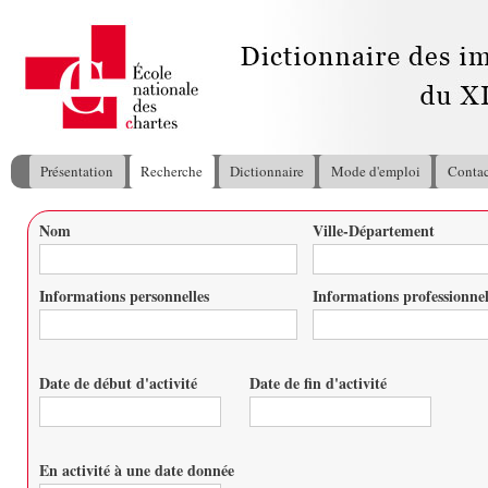
All
con
pri
Présentation
Recherche
Dictionnaire
Mode d'emploi
Contac
Menu principal
Nom
Ville-Département
Vous êtes ici
Informations personnelles
Informations professionnel
Date de début d'activité
Date de fin d'activité
Date
Date
En activité à une date donnée