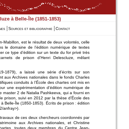
uze à Belle-Île (1851-1853)
nes
Sources et bibliographie
Contact
-Mabillon, est le résultat de deux volontés, celle
ans le domaine de l’édition numérique de textes
r ce type d’édition sur un texte du for privé très
arnets de prison d’Henri Delescluze, mêlant
819-1879), a laissé une série d’écrits sur son
ent aux Archives nationales dans le fonds Charles
ifiques conduits à l’École des chartes ont mis en
 pour une expérimentation d’édition numérique de
e master 2 de Natalia Pashkeeva, qui a fourni en
 prison, suivi en 2012 par la thèse d’École des
 Belle-Île (1850-1853). Écrits de prison : édition
2/anfray
>).
s travaux de ces deux chercheurs coordonnés par
rimoine aux Archives nationales, et Christine
 chartes, toutes deux membres du Centre Jean-