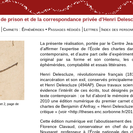
 de prison et de la correspondance privée d’Henri Delescl
Carnets :
Éphémérides
•
Passages rédigés
Lettres
Index des person
La présente réalisation, portée par le Centre Jean
d’affirmer l’expertise de l’École des chartes d
contemporains, et d’autre part celle d’expérimente
original par sa forme et son contenu, les c
éphémérides, comptabilité et essais littéraires.
Henri Delescluze, révolutionnaire français (1
incarcération et son exil, conservés principalem
et Henri Delescluze (494AP). Deux travaux scient
évidence l’intérêt de ces écrits, tout désignés
texte contemporain : ce fut d’abord le mémoire d
2010 une édition numérique du premier carnet de
et 2, page de
chartes de Benjamin d’Anfray, « Henri Delescluze à
critique » (voir <
http://theses.enc.sorbonne.fr/201
Cette édition numérique est l’aboutissement de
Florence Clavaud, conservateur en chef du pat
Nougaret, professeur à l’École nationale des