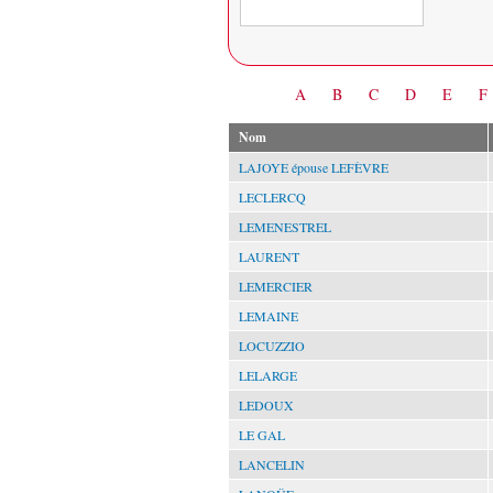
Date
A
B
C
D
E
F
Nom
LAJOYE épouse LEFÈVRE
LECLERCQ
LEMENESTREL
LAURENT
LEMERCIER
LEMAINE
LOCUZZIO
LELARGE
LEDOUX
LE GAL
LANCELIN