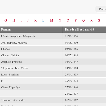
G
H
I
J
K
L
M
N
O
P
Q
R
S
Prénom
Date de début d'activité
Léonie, Augustine, Marguerite
11/12/1876
Jean-Baptiste, *Eugène
08/08/1856
Charles
09/10/1866
Charles, Saintin
04/07/1868
Auguste, François
16/04/1847
*Alphonse, Just, Victor
18/11/1868
Louis, Stanislas
23/04/1853
E.
25/09/1874
Côme, Hippolyte
27/10/1846
28/02/1877
Théodore, Alexandre
01/02/1867