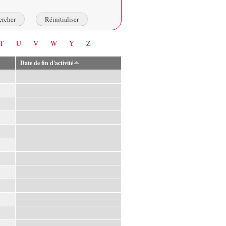
T
U
V
W
Y
Z
Date de fin d'activité