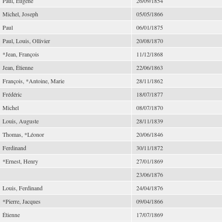
Paul, Eugène
26/09/1854
Michel, Joseph
05/05/1866
Paul
06/01/1875
Paul, Louis, Ollivier
20/08/1870
*Jean, François
11/12/1868
Jean, Étienne
22/06/1863
François, *Antoine, Marie
28/11/1862
Frédéric
18/07/1877
Michel
08/07/1870
Louis, Auguste
28/11/1839
Thomas, *Léonor
20/06/1846
Ferdinand
30/11/1872
*Ernest, Henry
27/01/1869
23/06/1876
Louis, Ferdinand
24/04/1876
*Pierre, Jacques
09/04/1866
Étienne
17/07/1869