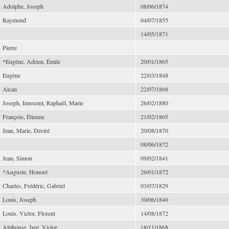
Adolphe, Joseph
08/06/1874
Raymond
04/07/1855
14/05/1871
Pierre
*Eugène, Adrien, Émile
20/01/1865
Eugène
22/03/1848
Alcan
22/07/1868
Joseph, Innocent, Raphaël, Marie
26/02/1880
François, Étienne
21/02/1865
Jean, Marie, Désiré
20/08/1870
08/06/1872
Jean, Simon
09/02/1841
*Auguste, Honoré
26/01/1872
Charles, Frédéric, Gabriel
03/07/1829
Louis, Joseph
30/06/1840
Louis, Victor, Florent
14/08/1872
Alphonse, Just, Victor
18/11/1868