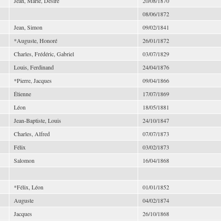
Jean, Marie, Désiré
20/08/1870
08/06/1872
Jean, Simon
09/02/1841
*Auguste, Honoré
26/01/1872
Charles, Frédéric, Gabriel
03/07/1829
Louis, Ferdinand
24/04/1876
*Pierre, Jacques
09/04/1866
Étienne
17/07/1869
Léon
18/05/1881
Jean-Baptiste, Louis
24/10/1847
Charles, Alfred
07/07/1873
Félix
03/02/1873
Salomon
16/04/1868
*Félix, Léon
01/01/1852
Auguste
04/02/1874
Jacques
26/10/1868