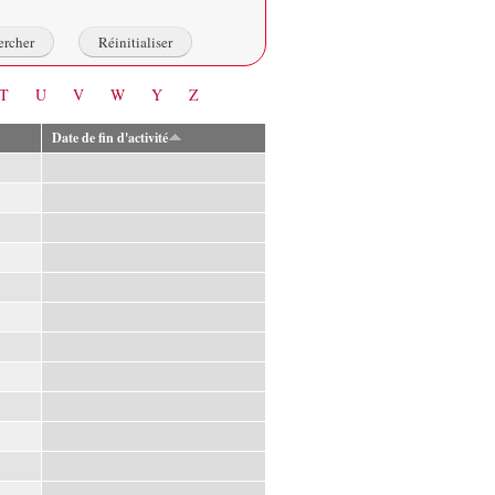
T
U
V
W
Y
Z
Date de fin d'activité