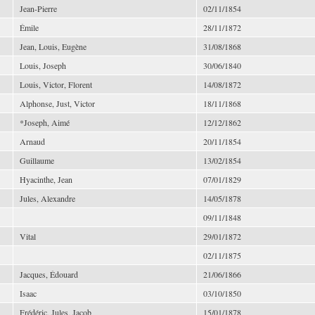
Jean-Pierre
02/11/1854
Émile
28/11/1872
Jean, Louis, Eugène
31/08/1868
Louis, Joseph
30/06/1840
Louis, Victor, Florent
14/08/1872
Alphonse, Just, Victor
18/11/1868
*Joseph, Aimé
12/12/1862
Arnaud
20/11/1854
Guillaume
13/02/1854
Hyacinthe, Jean
07/01/1829
Jules, Alexandre
14/05/1878
09/11/1848
Vital
29/01/1872
02/11/1875
Jacques, Édouard
21/06/1866
Isaac
03/10/1850
Frédéric, Jules, Jacob
15/01/1878