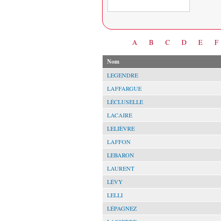
Date
A
B
C
D
E
F
Nom
LEGENDRE
LAFFARGUE
LÉCLUSELLE
LACAIRE
LELIÈVRE
LAFFON
LEBARON
LAURENT
LÉVY
LELLI
LÉPAGNEZ