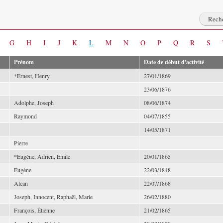
G
H
I
J
K
L
M
N
O
P
Q
R
S
Prénom
Date de début d'activité
*Ernest, Henry
27/01/1869
23/06/1876
Adolphe, Joseph
08/06/1874
Raymond
04/07/1855
14/05/1871
Pierre
*Eugène, Adrien, Émile
20/01/1865
Eugène
22/03/1848
Alcan
22/07/1868
Joseph, Innocent, Raphaël, Marie
26/02/1880
François, Étienne
21/02/1865