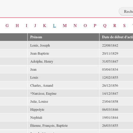
G
H
I
J
K
L
M
N
O
P
Q
R
S
Prénom
Date de début d'acti
Louis, Joseph
22/08/1842
Jean-Baptiste
20/11/1829
Adolphe, Henry
31/07/1847
Jean
03/04/1834
Louis
12/02/1855
Charles, Amand
26/12/1856
*Narcisse, Eugène
14/12/1847
Julie, Louise
23/04/1858
Hippolyte
06/03/1846
Nephtali
19/01/1844
Étienne, François, Baptiste
26/03/1855