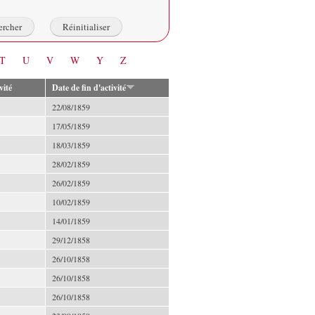
T
U
V
W
Y
Z
vité
Date de fin d'activité
22/08/1859
17/05/1859
18/03/1859
28/02/1859
26/02/1859
10/02/1859
14/01/1859
29/12/1858
26/10/1858
26/10/1858
26/10/1858