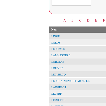
Date
A
B
C
D
E
F
Nom
LINGE
LALOY
LECOMTE
LAMAIGNÈRE
LORGEAS
LOUVET
LECLERCQ
LEROUX, veuve DELARUELLE
LAUGELOT
LECERF
LEMIERRE