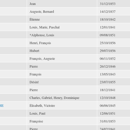
Jean
31/12/1853
Auguste, Bernard
14/12/1837
Étienne
18/10/1842
Louis, Marie, Paschal
12/01/1841
*Alphonse, Louis
09/08/1851
Henri, François
25/10/1856
Hubert
29/07/1856
François, Auguste
06/11/1852
Pierre
26/12/1846
François
13/05/1843
Désiré
23/07/1855
Pierre
18/12/1841
Charles, Gabriel, Henry, Dominique
12/10/1848
HE
Élisabeth, Victoire
06/06/1845
Louis, Paul
12/06/1851
Françoise
31/01/1853
Pierre
24/02/1841