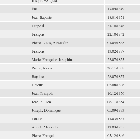
Joseph, *Auguste
Élie
17/09/1849
Jean-Baptiste
18/01/1851
Léopold
31/10/1846
François
22/10/1842
Pierre, Louis, Alexandre
04/04/1838
François
13/02/1837
Marie, Françoise, Joséphine
23/07/1855
Pierre, Alexis
20/11/1838
Baptiste
28/07/1857
Hercule
05/08/1836
Jean, François
10/12/1856
Jean, *Julien
06/11/1854
Joseph, Dominique
05/09/1833
Louise
14/03/1857
André, Alexandre
12/03/1855
Pierre, François
05/12/1846