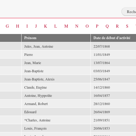
G
H
I
J
K
L
M
N
O
P
Q
R
S
Prénom
Date de début d'activité
Jules, Jean, Antoine
22/07/1868
Pierre
11/01/1849
Jean, Marie
13/07/1864
Jean-Baptiste
03/03/1849
Jean-Baptiste, Alexis
25/06/1847
Claude, Eugène
14/12/1860
Antoine, Hyppolite
16/04/1857
Armand, Robert
28/12/1860
Édouard
26/04/1869
*Charles, Antoine
21/09/1851
Louis, François
20/06/1853