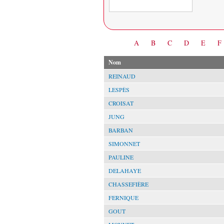
Date
A
B
C
D
E
F
Nom
REINAUD
LESPÈS
CROISAT
JUNG
BARBAN
SIMONNET
PAULINE
DELAHAYE
CHASSEFIÈRE
FERNIQUE
GOUT