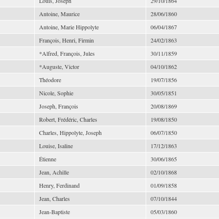
Louis, Joseph
29/10/1864
Antoine, Maurice
28/06/1860
Antoine, Marie Hippolyte
06/04/1867
François, Henri, Firmin
24/02/1863
*Alfred, François, Jules
30/11/1859
*Auguste, Victor
04/10/1862
Théodore
19/07/1856
Nicole, Sophie
30/05/1851
Joseph, François
20/08/1869
Robert, Frédéric, Charles
19/08/1850
Charles, Hippolyte, Joseph
06/07/1850
Louise, Isaline
17/12/1863
Étienne
30/06/1865
Jean, Achille
02/10/1868
Henry, Ferdinand
01/09/1858
Jean, Charles
07/10/1844
Jean-Baptiste
05/03/1860