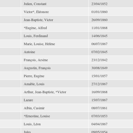
Julien, Constant
23/04/1852
Victor*, Éléonore
01/01/1860
Jean-Baptiste, Victor
26/09/1860
*Eugène, Alfred
11/01/1868
Louis, Ferdinand
14/06/1845
Marie, Louise, Hélène
06/07/1867
Antoine
07/02/1845
François, Arsène
23/12/1842
Augustin, François
30/08/1849
Pierre, Eugène
15/01/1857
Amable, Louis
27/12/1867
Arthur, Jean-Baptiste, *Victor
16/09/1868
Lazare
15/07/1867
Albin, Casimir
08/07/1861
*Ernestine, Louise
07/03/1853
Louis, Léon
04/04/1867
Jules
09/05/1854