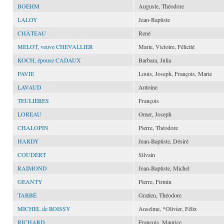
BOEHM
Auguste, Théodore
LALOY
Jean-Baptiste
CHÂTEAU
René
MELOT, veuve CHEVALLIER
Marie, Victoire, Félicité
KOCH, épouse CADAUX
Barbara, Julia
PAVIE
Louis, Joseph, François, Marie
LAVAUD
Antoine
TEULIÈRES
François
LOREAU
Omer, Joseph
CHALOPIN
Pierre, Théodore
HARDY
Jean-Baptiste, Désiré
COUDERT
Silvain
RAIMOND
Jean-Baptiste, Michel
GEANTY
Pierre, Firmin
TARBÉ
Gratien, Théodore
MICHEL de ROISSY
Anselme, *Olivier, Félix
RICHARD
François, Maurice