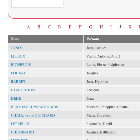
Date
A
B
C
D
E
F
G
H
I
J
K
Nom
Prénom
JUNDT
Jean, Jacques
LELEUX
Pierre, Antoine, André
BICHEBOIS
Louis, Pierre, *Alphonse
LOCARD
Jacques
BARBET
Jean, Hypolite
LAVERTUJON
François
DEDÉ
Isaac
BERTHAULT, veuve DUBOIS
Victoire, Philippine, Chantal
CHAIX, veuve GUICHARD
Marie, Élisabeth
LEPRELLE
*Aimable, David
CHEMINARD
Jacques, Balthazard