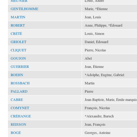
MEUNIER
Louis, André
GENTILHOMME
Marie, *Étienne
MARTIN
Jean, Louis
ROBERT
Anne, Philippe, *Édouard
CRÉTÉ
Louis, Simon
GRIOLET
Daniel, Édouard
CLIQUET
Pierre, Nicolas
GOUJON
Abel
GUERRIER
Jean, Étienne
ROEHN
*Adolphe, Eugène, Gabriel
ROSSBACH
Martin
PALLARD
Pierre
CABRE
Jean-Baptiste, Marie, Émile marquis
COMYNET
François, Nicolas
CRÉHANGE
*Alexandre, Baruch
REISSON
Jean, François
BOGÉ
Georges, Antoine