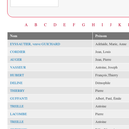
Date
A
B
C
D
E
F
G
H
I
J
K
Nom
Prénom
EYSSAUTIER, veuve GUICHARD
Adélaïde, Marie, Anne
CORDIER
Jean, Louis
AUGER
Jean, Pierre
VASSEUR
Antoine, Joseph
HUBERT
François,Thierry
DELINE
Démophile
THIERRY
Pierre
GUFFANTI
Albert, Paul, Émile
TREILLE
Antoine
LACOMBE
Pierre
TREILLE
Antoine