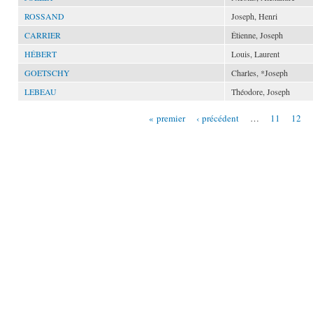
ROSSAND
Joseph, Henri
CARRIER
Étienne, Joseph
HÉBERT
Louis, Laurent
GOETSCHY
Charles, *Joseph
LEBEAU
Théodore, Joseph
« premier
‹ précédent
…
11
12
Pages