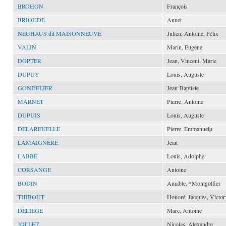
BROHON
François
BRIOUDE
Annet
NEUHAUS dit MAISONNEUVE
Julien, Antoine, Félix
VALIN
Marin, Eugène
DOPTER
Jean, Vincent, Marie
DUPUY
Louis, Auguste
GONDELIER
Jean-Baptiste
MARNET
Pierre, Antoine
DUPUIS
Louis, Auguste
DELAREUELLE
Pierre, Emmanuelµ
LAMAIGNÈRE
Jean
LABBÉ
Louis, Adolphe
CORSANGE
Antoine
BODIN
Amable, *Montgolfier
THIBOUT
Honoré, Jacques, Victor
DELIÈGE
Marc, Antoine
JOLLET
Nicolas, Alexandre