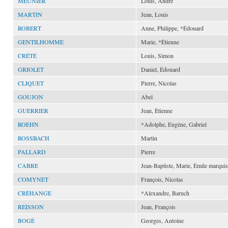
MEUNIER
Louis, André
MARTIN
Jean, Louis
ROBERT
Anne, Philippe, *Édouard
GENTILHOMME
Marie, *Étienne
CRÉTÉ
Louis, Simon
GRIOLET
Daniel, Édouard
CLIQUET
Pierre, Nicolas
GOUJON
Abel
GUERRIER
Jean, Étienne
ROEHN
*Adolphe, Eugène, Gabriel
ROSSBACH
Martin
PALLARD
Pierre
CABRE
Jean-Baptiste, Marie, Émile marquis
COMYNET
François, Nicolas
CRÉHANGE
*Alexandre, Baruch
REISSON
Jean, François
BOGÉ
Georges, Antoine