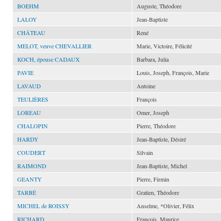
BOEHM
Auguste, Théodore
LALOY
Jean-Baptiste
CHÂTEAU
René
MELOT, veuve CHEVALLIER
Marie, Victoire, Félicité
KOCH, épouse CADAUX
Barbara, Julia
PAVIE
Louis, Joseph, François, Marie
LAVAUD
Antoine
TEULIÈRES
François
LOREAU
Omer, Joseph
CHALOPIN
Pierre, Théodore
HARDY
Jean-Baptiste, Désiré
COUDERT
Silvain
RAIMOND
Jean-Baptiste, Michel
GEANTY
Pierre, Firmin
TARBÉ
Gratien, Théodore
MICHEL de ROISSY
Anselme, *Olivier, Félix
RICHARD
François, Maurice