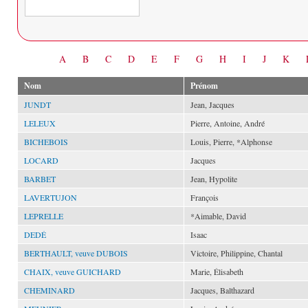
Date
A
B
C
D
E
F
G
H
I
J
K
Nom
Prénom
JUNDT
Jean, Jacques
LELEUX
Pierre, Antoine, André
BICHEBOIS
Louis, Pierre, *Alphonse
LOCARD
Jacques
BARBET
Jean, Hypolite
LAVERTUJON
François
LEPRELLE
*Aimable, David
DEDÉ
Isaac
BERTHAULT, veuve DUBOIS
Victoire, Philippine, Chantal
CHAIX, veuve GUICHARD
Marie, Élisabeth
CHEMINARD
Jacques, Balthazard