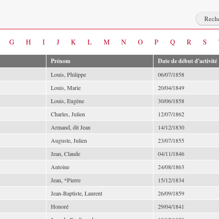
G
H
I
J
K
L
M
N
O
P
Q
R
S
Prénom
Date de début d'activité
Louis, Philippe
06/07/1858
Louis, Marie
20/04/1849
Louis, Eugène
30/06/1858
Charles, Julien
12/07/1862
Armand, dit Jean
14/12/1830
Auguste, Julien
23/07/1855
Jean, Claude
04/11/1846
Antoine
24/08/1863
Jean, *Pierre
15/12/1834
Jean-Baptiste, Laurent
26/09/1859
Honoré
29/04/1841