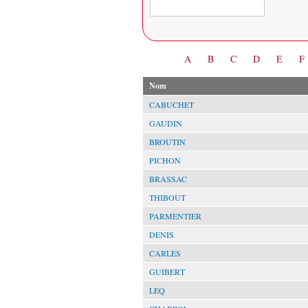
Date
A
B
C
D
E
F
Nom
CABUCHET
GAUDIN
BROUTIN
PICHON
BRASSAC
THIBOUT
PARMENTIER
DENIS
CARLES
GUIBERT
LEQ