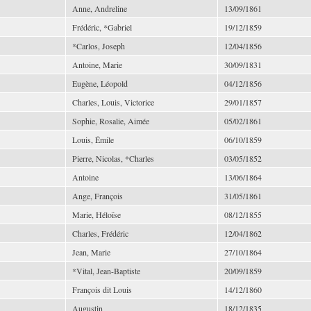
Anne, Andreline
13/09/1861
Frédéric, *Gabriel
19/12/1859
*Carlos, Joseph
12/04/1856
Antoine, Marie
30/09/1831
Eugène, Léopold
04/12/1856
Charles, Louis, Victorice
29/01/1857
Sophie, Rosalie, Aimée
05/02/1861
Louis, Émile
06/10/1859
Pierre, Nicolas, *Charles
03/05/1852
Antoine
13/06/1864
Ange, François
31/05/1861
Marie, Héloïse
08/12/1855
Charles, Frédéric
12/04/1862
Jean, Marie
27/10/1864
*Vital, Jean-Baptiste
20/09/1859
François dit Louis
14/12/1860
Augustin
18/12/1835