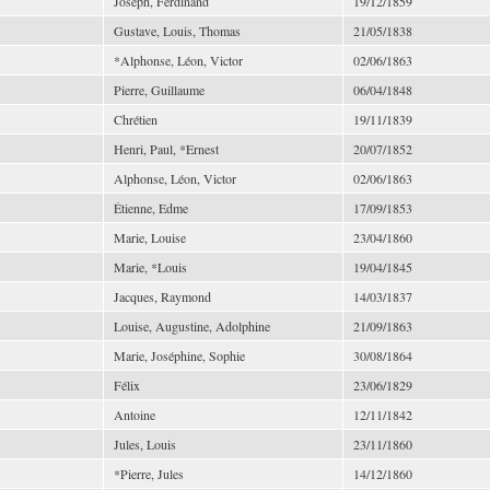
Joseph, Ferdinand
19/12/1859
Gustave, Louis, Thomas
21/05/1838
*Alphonse, Léon, Victor
02/06/1863
Pierre, Guillaume
06/04/1848
Chrétien
19/11/1839
Henri, Paul, *Ernest
20/07/1852
Alphonse, Léon, Victor
02/06/1863
Étienne, Edme
17/09/1853
Marie, Louise
23/04/1860
Marie, *Louis
19/04/1845
Jacques, Raymond
14/03/1837
Louise, Augustine, Adolphine
21/09/1863
Marie, Joséphine, Sophie
30/08/1864
Félix
23/06/1829
Antoine
12/11/1842
Jules, Louis
23/11/1860
*Pierre, Jules
14/12/1860