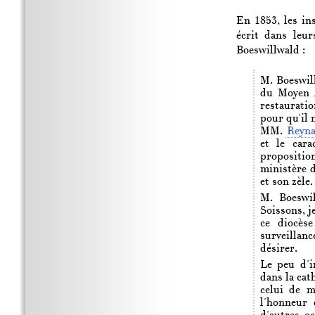
En 1853, les in
écrit dans leu
Boeswillwald :
M. Boeswil
du Moyen Â
restauratio
pour qu'il 
MM.
Reyn
et le car
propositi
ministère d
et son zèle.
M. Boeswil
Soissons, j
ce diocèse
surveillanc
désirer.
Le peu d'i
dans la cat
celui de m
l'honneur 