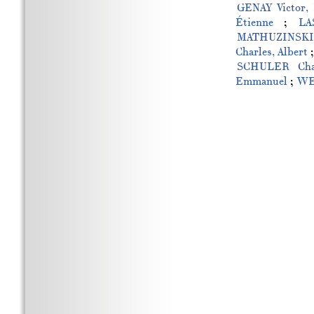
GENAY Victor, 
Étienne
;
LA
MATHUZINSKI
Charles, Albert
SCHULER Cha
Emmanuel
;
WER