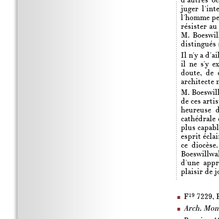
d'autres oc
juger l'int
l'homme pen
résister au
M. Boeswil
distingués 
Il n'y a d'a
il ne s'y e
doute, de 
architecte 
M. Boeswill
de ces arti
heureuse 
cathédrale 
plus capabl
esprit écla
ce diocèse
Boeswillwal
d'une appr
plaisir de 
19
F
7229, 
Arch. Mon