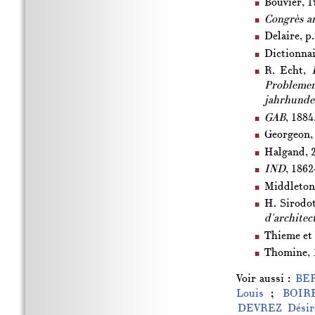
Bouvier, 1
Congrès a
Delaire, p.
Dictionnair
R. Echt,
Problemen
jahrhunde
GAB
, 1884
Georgeon,
Halgand, 
IND
, 1862
Middleton,
H. Sirodot
d'architec
Thieme et 
Thomine, 
Voir aussi :
BER
Louis
;
BOIR
DEVREZ Désiré