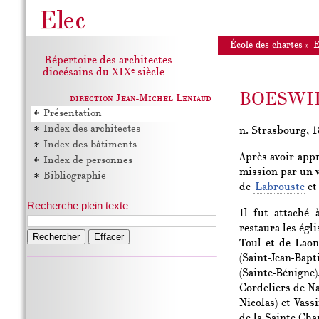
École des chartes
»
Répertoire des architectes
e
diocésains du XIX
siècle
BOESWIL
direction Jean-Michel Leniaud
Présentation
Index des architectes
n. Strasbourg, 18
Index des bâtiments
Après avoir appr
Index de personnes
mission par un v
Bibliographie
de
Labrouste
et 
Recherche plein texte
Il fut attaché
restaura les égl
Rechercher
Toul et de Laon
(Saint-Jean-Ba
(Sainte-Bénigne)
Cordeliers de Na
Nicolas) et Vass
de la Sainte Cha