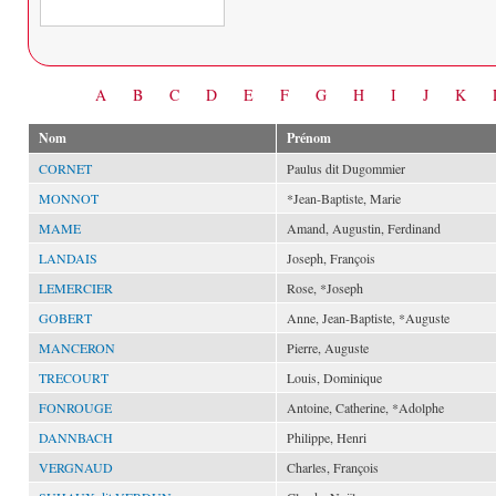
Date
A
B
C
D
E
F
G
H
I
J
K
Nom
Prénom
CORNET
Paulus dit Dugommier
MONNOT
*Jean-Baptiste, Marie
MAME
Amand, Augustin, Ferdinand
LANDAIS
Joseph, François
LEMERCIER
Rose, *Joseph
GOBERT
Anne, Jean-Baptiste, *Auguste
MANCERON
Pierre, Auguste
TRECOURT
Louis, Dominique
FONROUGE
Antoine, Catherine, *Adolphe
DANNBACH
Philippe, Henri
VERGNAUD
Charles, François