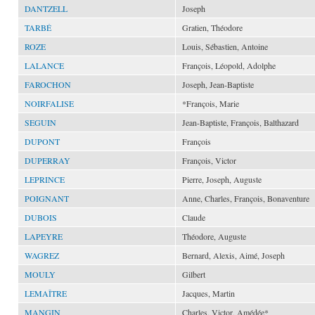
DANTZELL
Joseph
TARBÉ
Gratien, Théodore
ROZE
Louis, Sébastien, Antoine
LALANCE
François, Léopold, Adolphe
FAROCHON
Joseph, Jean-Baptiste
NOIRFALISE
*François, Marie
SEGUIN
Jean-Baptiste, François, Balthazard
DUPONT
François
DUPERRAY
François, Victor
LEPRINCE
Pierre, Joseph, Auguste
POIGNANT
Anne, Charles, François, Bonaventure
DUBOIS
Claude
LAPEYRE
Théodore, Auguste
WAGREZ
Bernard, Alexis, Aimé, Joseph
MOULY
Gilbert
LEMAÎTRE
Jacques, Martin
MANGIN
Charles, Victor, Amédée*