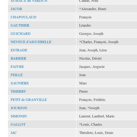
SUHAUX dit VERDUN
Claude, Noël
JACOB
*Alexandre, Henri
CHAPOULAUD
François
GAUTHIER
Léandre
GUICHARD
Georges, Joseph
NEVEUE d'AIGUEBELLE
*Charles, François, Joseph
ESTRADE
Jean, Joseph, Léon
BARBIER
Nicolas, Désiré
FAIVRE
Jacques, Auguste
FEILLÉ
Jean
SAUNIÈRE
Marc
THIERRY
Pierre
PETIT de GRANVILLE
François, Frédéric
JOURJON
Jean, *Joseph
SIMONIN
Laurent, Lambert, Marie
GALLOT
*Louis, Charles
JAC
Théodore, Louis, Denis