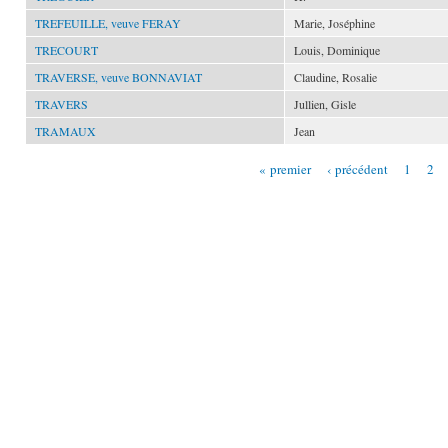
TREFEUILLE, veuve FERAY
Marie, Joséphine
TRECOURT
Louis, Dominique
TRAVERSE, veuve BONNAVIAT
Claudine, Rosalie
TRAVERS
Jullien, Gisle
TRAMAUX
Jean
« premier
‹ précédent
1
2
Pages