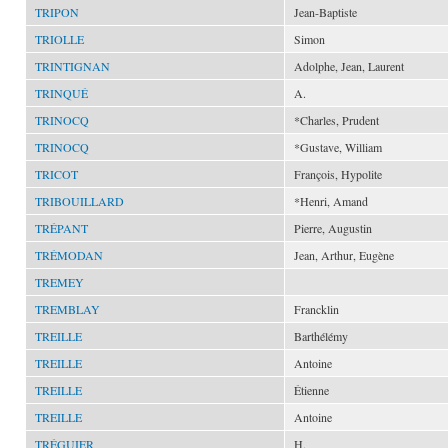
TRIPON
Jean-Baptiste
TRIOLLE
Simon
TRINTIGNAN
Adolphe, Jean, Laurent
TRINQUÉ
A.
TRINOCQ
*Charles, Prudent
TRINOCQ
*Gustave, William
TRICOT
François, Hypolite
TRIBOUILLARD
*Henri, Amand
TRÉPANT
Pierre, Augustin
TRÉMODAN
Jean, Arthur, Eugène
TREMEY
TREMBLAY
Francklin
TREILLE
Barthélémy
TREILLE
Antoine
TREILLE
Étienne
TREILLE
Antoine
TRÉGUIER
H.