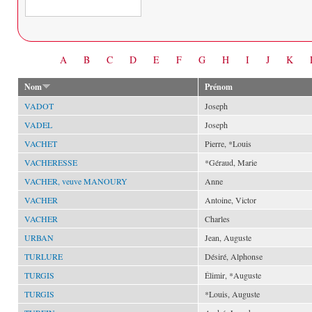
Date
A
B
C
D
E
F
G
H
I
J
K
Nom
Prénom
VADOT
Joseph
VADEL
Joseph
VACHET
Pierre, *Louis
VACHERESSE
*Géraud, Marie
VACHER, veuve MANOURY
Anne
VACHER
Antoine, Victor
VACHER
Charles
URBAN
Jean, Auguste
TURLURE
Désiré, Alphonse
TURGIS
Élimir, *Auguste
TURGIS
*Louis, Auguste