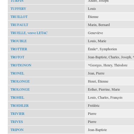
TURFIN
André, Joseph
TUFFERY
Louis
TRUILLOT
Étienne
TRUFAULT
Marin, Bernard
TRUELLE, veuve LETAC
Geneviève
TROUBLE
Louis, Marie
TROTTIER
Émile*, Symphorien
TROTOT
Jean-Baptiste, Charles, Joseph,
TROTIGNON
*Georges, Henry, Théodore
TRONEL
Jean, Pierre
TROLONGE
Henri, Étienne
TROLONGE
Esther, Pierrine, Marie
TROHEL
Louis, Charles, François
TROEHLER
Frédéric
TRIVIER
Pierre
TRIVES
Pierre
TRIPON
Jean-Baptiste