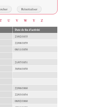
T
U
V
W
Y
Z
Date de fin d'activité
23/02/1835
22/08/1859
08/11/1850
21/07/1851
30/04/1850
22/06/1860
22/03/1854
08/02/1860