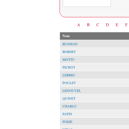
Date
A
B
C
D
E
F
Nom
RUSSEAU
ROBERT
MOTTU
PICHOT
LEBREC
POULET
LENOUVEL
QUINET
CHARLU
PATIN
POIZE