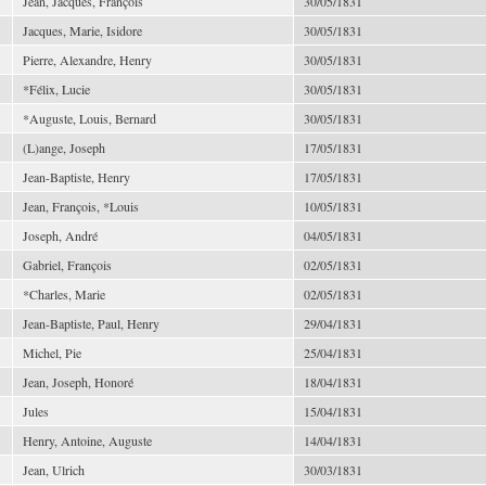
Jean, Jacques, François
30/05/1831
Jacques, Marie, Isidore
30/05/1831
Pierre, Alexandre, Henry
30/05/1831
*Félix, Lucie
30/05/1831
*Auguste, Louis, Bernard
30/05/1831
(L)ange, Joseph
17/05/1831
Jean-Baptiste, Henry
17/05/1831
Jean, François, *Louis
10/05/1831
Joseph, André
04/05/1831
Gabriel, François
02/05/1831
*Charles, Marie
02/05/1831
Jean-Baptiste, Paul, Henry
29/04/1831
Michel, Pie
25/04/1831
Jean, Joseph, Honoré
18/04/1831
Jules
15/04/1831
Henry, Antoine, Auguste
14/04/1831
Jean, Ulrich
30/03/1831