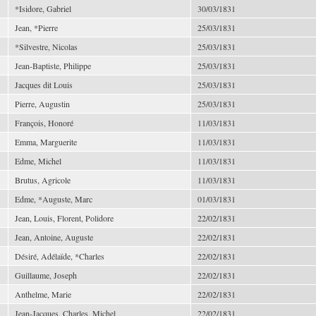
*Isidore, Gabriel
30/03/1831
Jean, *Pierre
25/03/1831
*Silvestre, Nicolas
25/03/1831
Jean-Baptiste, Philippe
25/03/1831
Jacques dit Louis
25/03/1831
Pierre, Augustin
25/03/1831
François, Honoré
11/03/1831
Emma, Marguerite
11/03/1831
Edme, Michel
11/03/1831
Brutus, Agricole
11/03/1831
Edme, *Auguste, Marc
01/03/1831
Jean, Louis, Florent, Polidore
22/02/1831
Jean, Antoine, Auguste
22/02/1831
Désiré, Adélaïde, *Charles
22/02/1831
Guillaume, Joseph
22/02/1831
Anthelme, Marie
22/02/1831
Jean-Jacques, Charles, Michel
22/02/1831