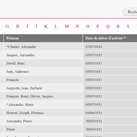
G
H
I
J
K
L
M
N
O
P
Q
R
S
Prénom
Date de début d'activité
*Charles, Alexandre
07/07/1831
Jacques, Alexandre
05/07/1831
David, Marc
05/07/1831
Jean, Alphonse
05/07/1831
François
05/07/1831
Augustin, Jean, Zacharie
05/07/1831
François, René, Olivier, Jacques
05/07/1831
*Alexandre, Marie
05/07/1831
Honoré, Joseph, Florence
04/06/1831
Alexandre, Pierre
30/05/1831
Pierre
30/05/1831