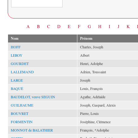
Date
A
B
C
D
E
F
G
H
I
J
K
Nom
Prénom
HOFF
Charles, Joseph
LEROY
Albert
GOURDET
Henri, Adolphe
LALLEMAND
Adrien, Toussaint
LARGE
Joseph
BAQUÉ
Louis, François
BAUDELOT, veuve SEGUIN
Agathe, Adélaïde
GUILHAUME
Joseph, Gaspard, Alexis
BOUVRET
Pierre, Louis
FORMENTIN
Joséphine, Clémence
MONNOT de BALATHIER
François, *Adolphe