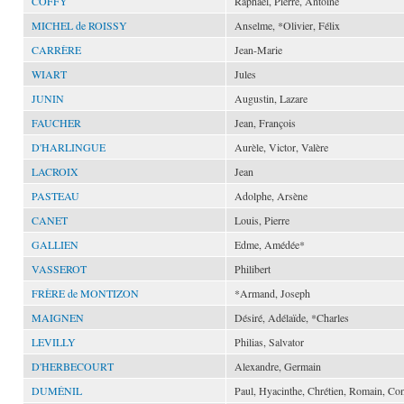
COFFY
Raphaël, Pierre, Antoine
MICHEL de ROISSY
Anselme, *Olivier, Félix
CARRÈRE
Jean-Marie
WIART
Jules
JUNIN
Augustin, Lazare
FAUCHER
Jean, François
D'HARLINGUE
Aurèle, Victor, Valère
LACROIX
Jean
PASTEAU
Adolphe, Arsène
CANET
Louis, Pierre
GALLIEN
Edme, Amédée*
VASSEROT
Philibert
FRÈRE de MONTIZON
*Armand, Joseph
MAIGNEN
Désiré, Adélaïde, *Charles
LEVILLY
Philias, Salvator
D'HERBECOURT
Alexandre, Germain
DUMÉNIL
Paul, Hyacinthe, Chrétien, Romain, Con