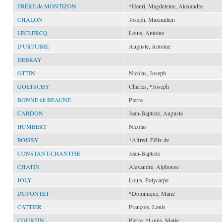
FRÈRE de MONTIZON
*Henri, Magdeleine, Alexandre
CHALON
Joseph, Maximilien
LECLERCQ
Louis, Antoine
D'URTUBIE
Auguste, Antoine
DEBRAY
OTTIN
Nicolas, Joseph
GOETSCHY
Charles, *Joseph
BONNE dit BEAUNE
Pierre
CARDON
Jean-Baptiste, Auguste
HUMBERT
Nicolas
ROISSY
*Alfred, Félix de
CONSTANT-CHANTPIE
Jean-Baptiste
CHATIN
Alexandre, Alphonse
JOLY
Louis, Polycarpe
DUPONTET
*Dominique, Marie
CATTIER
François, Louis
COURTIN
Pierre, *Louis, Marie