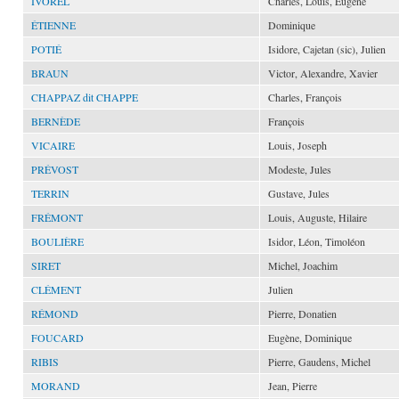
IVOREL
Charles, Louis, Eugène
ÉTIENNE
Dominique
POTIÉ
Isidore, Cajetan (sic), Julien
BRAUN
Victor, Alexandre, Xavier
CHAPPAZ dit CHAPPE
Charles, François
BERNÈDE
François
VICAIRE
Louis, Joseph
PRÉVOST
Modeste, Jules
TERRIN
Gustave, Jules
FRÉMONT
Louis, Auguste, Hilaire
BOULIÈRE
Isidor, Léon, Timoléon
SIRET
Michel, Joachim
CLÉMENT
Julien
RÉMOND
Pierre, Donatien
FOUCARD
Eugène, Dominique
RIBIS
Pierre, Gaudens, Michel
MORAND
Jean, Pierre