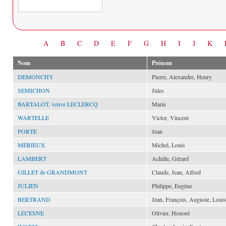
Date
A
B
C
D
E
F
G
H
I
J
K
Nom
Prénom
DEMONCHY
Pierre, Alexandre, Henry
SEMICHON
Jules
BARTALOT, veuve LECLERCQ
Marie
WARTELLE
Victor, Vincent
PORTE
Jean
MÉRIEUX
Michel, Louis
LAMBERT
Achille, Gérard
GILLET de GRANDMONT
Claude, Jean, Alfred
JULIEN
Philippe, Eugène
BERTRAND
Jean, François, Auguste, Louis
LECESNE
Olivier, Honoré