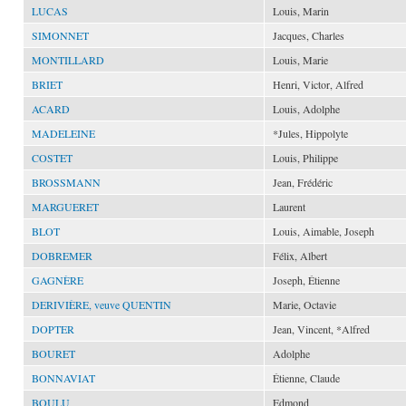
LUCAS
Louis, Marin
SIMONNET
Jacques, Charles
MONTILLARD
Louis, Marie
BRIET
Henri, Victor, Alfred
ACARD
Louis, Adolphe
MADELEINE
*Jules, Hippolyte
COSTET
Louis, Philippe
BROSSMANN
Jean, Frédéric
MARGUERET
Laurent
BLOT
Louis, Aimable, Joseph
DOBREMER
Félix, Albert
GAGNÈRE
Joseph, Étienne
DERIVIÈRE, veuve QUENTIN
Marie, Octavie
DOPTER
Jean, Vincent, *Alfred
BOURET
Adolphe
BONNAVIAT
Étienne, Claude
BOULU
Edmond