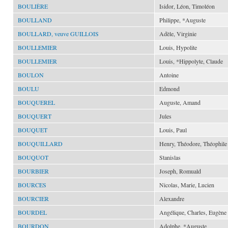
BOULIÈRE
Isidor, Léon, Timoléon
BOULLAND
Philippe, *Auguste
BOULLARD, veuve GUILLOIS
Adèle, Virginie
BOULLEMIER
Louis, Hypolite
BOULLEMIER
Louis, *Hippolyte, Claude
BOULON
Antoine
BOULU
Edmond
BOUQUEREL
Auguste, Amand
BOUQUERT
Jules
BOUQUET
Louis, Paul
BOUQUILLARD
Henry, Théodore, Théophile
BOUQUOT
Stanislas
BOURBIER
Joseph, Romuald
BOURCES
Nicolas, Marie, Lucien
BOURCIER
Alexandre
BOURDEL
Angélique, Charles, Eugène
BOURDON
Adolphe, *Auguste