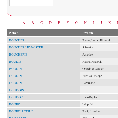
Date
A
B
C
D
E
F
G
H
I
J
K
Nom
Prénom
BOUCHER
Pierre, Louis, Florentin
BOUCHER-LEMAISTRE
Silvestre
BOUCHERIE
Amédée
BOUDIÉ
Pierre, François
BOUDIN
Onésime, Xavier
BOUDIN
Nicolas, Joseph
BOUDIN
Ferdinand
BOUDOIN
BOUDOT
Jean-Baptiste
BOUEZ
Léopold
BOUFFARTIGUE
Paul, Antoine