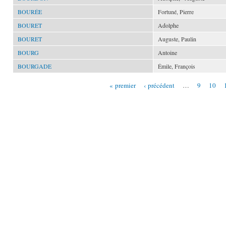
BOURÉE
Fortuné, Pierre
BOURET
Adolphe
BOURET
Auguste, Paulin
BOURG
Antoine
BOURGADE
Émile, François
« premier
‹ précédent
…
9
10
Pages