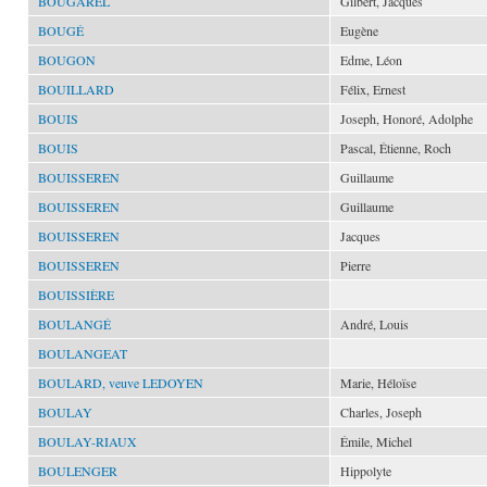
BOUGAREL
Gilbert, Jacques
BOUGÉ
Eugène
BOUGON
Edme, Léon
BOUILLARD
Félix, Ernest
BOUIS
Joseph, Honoré, Adolphe
BOUIS
Pascal, Étienne, Roch
BOUISSEREN
Guillaume
BOUISSEREN
Guillaume
BOUISSEREN
Jacques
BOUISSEREN
Pierre
BOUISSIÈRE
BOULANGÉ
André, Louis
BOULANGEAT
BOULARD, veuve LEDOYEN
Marie, Héloïse
BOULAY
Charles, Joseph
BOULAY-RIAUX
Émile, Michel
BOULENGER
Hippolyte