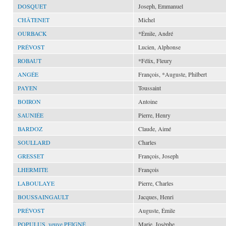
DOSQUET
Joseph, Emmanuel
CHÂTENET
Michel
OURBACK
*Émile, André
PRÉVOST
Lucien, Alphonse
ROBAUT
*Félix, Fleury
ANGÉE
François, *Auguste, Philbert
PAYEN
Toussaint
BOIRON
Antoine
SAUNIÉE
Pierre, Henry
BARDOZ
Claude, Aimé
SOULLARD
Charles
GRESSET
François, Joseph
LHERMITE
François
LABOULAYE
Pierre, Charles
BOUSSAINGAULT
Jacques, Henri
PRÉVOST
Auguste, Émile
POPULUS, veuve PEIGNÉ
Marie, Josèphe