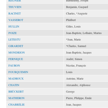
RÉGNIER
Barthélémy, Joseph
THUVIEN
Benjamin, Gaspard
RACINET
Charles, *Auguste
VASSEROT
Philibert
HULLIN
Gilles, Louis
POIZE
Jean-Baptiste, Lothaire, Marius
LETESTU
*Jean, Marie
GIRARDET
*Charles, Samuel
MONDRION
Jean-Baptiste, Jacques
FERNIQUE
André, Simon
FAURON
Nicolas, François
FOURQUEMIN
Louis
MADROUX
Antoine, Marie
CHATIN
Alexandre, Alphonse
BRÜCKERT
George
MATHERON
Pierre, Philippe, Émile
CHABRÉLIE
Jean, Jacques