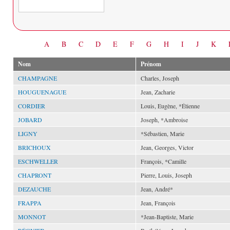
Date
A
B
C
D
E
F
G
H
I
J
K
Nom
Prénom
CHAMPAGNE
Charles, Joseph
HOUGUENAGUE
Jean, Zacharie
CORDIER
Louis, Eugène, *Étienne
JOBARD
Joseph, *Ambroise
LIGNY
*Sébastien, Marie
BRICHOUX
Jean, Georges, Victor
ESCHWELLER
François, *Camille
CHAPRONT
Pierre, Louis, Joseph
DEZAUCHE
Jean, André*
FRAPPA
Jean, François
MONNOT
*Jean-Baptiste, Marie