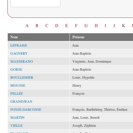
Date
A
B
C
D
E
F
G
H
I
J
K
Nom
Prénom
LEFRAISE
Jean
GAGNERY
Jean-Baptiste
MASSERANO
Virginius, Jean, Dominique
GORSE
Jean-Baptiste
BOULLEMIER
Louis, Hypolite
MOUSSE
Henry
PELLÉE
François
GRANDJEAN
FOSSÉ-DARCOSSE
François, Barthélémy, Thérèse, Émilien
MARTIN
Jean, Louis, Benoît
VIELLE
Joseph, Zéphirin