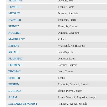
FLAMANT
Arcadie, Zoé
LEMOULT
Louis, *Edme
MÉGRET
Nicolas, Aimable
PAUMIER
François, Pierre
RUINET
François, Casimir
HOLLIER
Antoine, Grégoire
MAUBLANC
Gilbert
IMBERT
*Armand, Henri, Louis
RIGAUD
Jean-Baptiste
FLAMEND
Auguste, Louis
FERMENT
Jacques, Laurent
THOMAS
Jean, Claude
BERTIER
Louis
BEGHIN
Hypolite, Édouard, Joseph
DURIEUX
Émile, Pierre, Joseph
ADAM
Louis, Vincent, Augustin, Joseph
LAMORÉE dit FOREST
Vincent, Jacques, Joseph