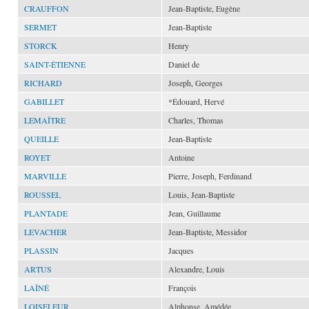
CRAUFFON
Jean-Baptiste, Eugène
SERMET
Jean-Baptiste
STORCK
Henry
SAINT-ÉTIENNE
Daniel de
RICHARD
Joseph, Georges
GABILLET
*Édouard, Hervé
LEMAÎTRE
Charles, Thomas
QUEILLE
Jean-Baptiste
ROYET
Antoine
MARVILLE
Pierre, Joseph, Ferdinand
ROUSSEL
Louis, Jean-Baptiste
PLANTADE
Jean, Guillaume
LEVACHER
Jean-Baptiste, Messidor
PLASSIN
Jacques
ARTUS
Alexandre, Louis
LAÎNÉ
François
LOISELEUR
Alphonse, Amédée