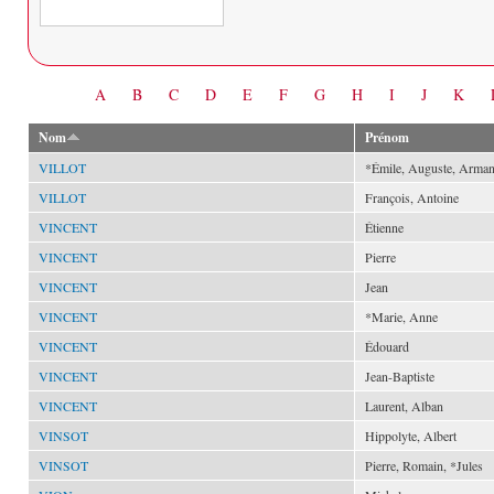
Date
A
B
C
D
E
F
G
H
I
J
K
Nom
Prénom
VILLOT
*Émile, Auguste, Arma
VILLOT
François, Antoine
VINCENT
Étienne
VINCENT
Pierre
VINCENT
Jean
VINCENT
*Marie, Anne
VINCENT
Édouard
VINCENT
Jean-Baptiste
VINCENT
Laurent, Alban
VINSOT
Hippolyte, Albert
VINSOT
Pierre, Romain, *Jules