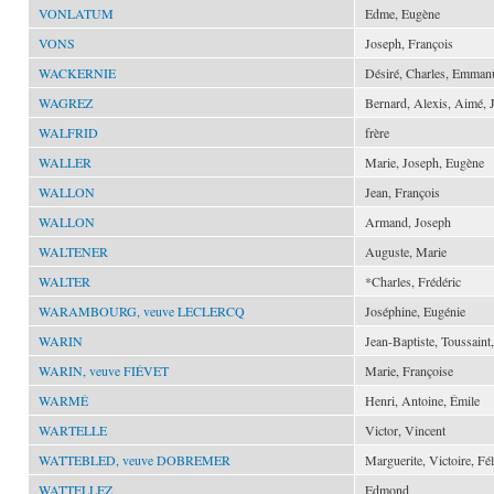
VONLATUM
Edme, Eugène
VONS
Joseph, François
WACKERNIE
Désiré, Charles, Emman
WAGREZ
Bernard, Alexis, Aimé, 
WALFRID
frère
WALLER
Marie, Joseph, Eugène
WALLON
Jean, François
WALLON
Armand, Joseph
WALTENER
Auguste, Marie
WALTER
*Charles, Frédéric
WARAMBOURG, veuve LECLERCQ
Joséphine, Eugénie
WARIN
Jean-Baptiste, Toussaint
WARIN, veuve FIÉVET
Marie, Françoise
WARMÉ
Henri, Antoine, Émile
WARTELLE
Victor, Vincent
WATTEBLED, veuve DOBREMER
Marguerite, Victoire, Fél
WATTELLEZ
Edmond