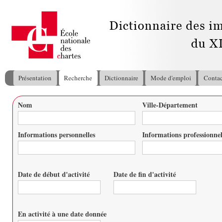
All
con
pri
Présentation
Recherche
Dictionnaire
Mode d'emploi
Contac
Menu principal
Nom
Ville-Département
Vous êtes ici
Informations personnelles
Informations professionnel
Date de début d'activité
Date de fin d'activité
Date
Date
En activité à une date donnée