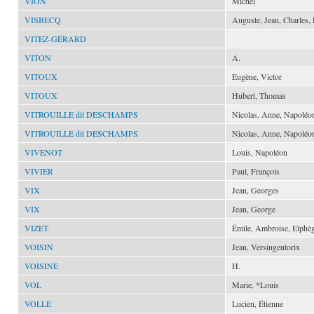
VION
Michel
VISBECQ
Auguste, Jean, Charles, 
VITEZ-GÉRARD
VITON
A.
VITOUX
Eugène, Victor
VITOUX
Hubert, Thomas
VITROUILLE dit DESCHAMPS
Nicolas, Anne, Napoléo
VITROUILLE dit DESCHAMPS
Nicolas, Anne, Napoléo
VIVENOT
Louis, Napoléon
VIVIER
Paul, François
VIX
Jean, Georges
VIX
Jean, George
VIZET
Émile, Ambroise, Elphè
VOISIN
Jean, Versingentorix
VOISINE
H.
VOL
Marie, *Louis
VOLLE
Lucien, Étienne