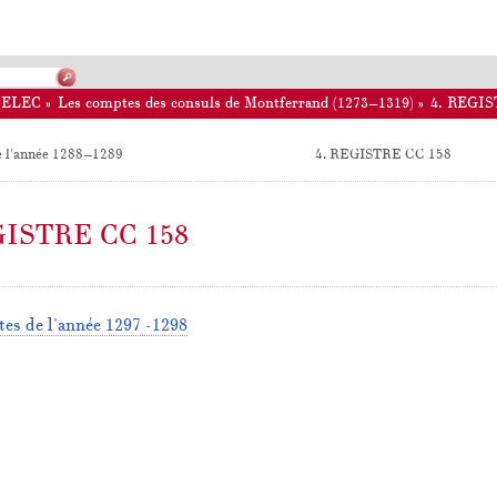
ELEC
»
Les comptes des consuls de Montferrand (1273–1319)
»
4. REGIS
 l'année 1288–1289
4. REGISTRE CC 158
GISTRE CC 158
es de l'année 1297–1298