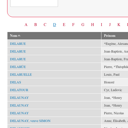
Date
A
B
C
D
E
F
G
H
I
J
K
Nom
Prénom
DELARUE
*Eugène, Alexan
DELARUE
Jean-Baptiste, An
DELARUE
Jean-Baptiste, Fr
DELARÜE
Pierre, *Théophil
DELARUELLE
Louis, Paul
DELAS
Honoré
DELATOUR
Cyr, Ludovic
DELAUNAY
Jean, *Henry
DELAUNAY
Jean, *Henry
DELAUNAY
Pierre, Nicolas
DELAUNAY, veuve SIMON
Anne, Élisabeth,