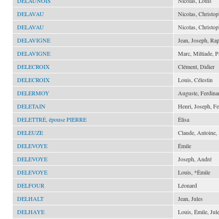
DELAUNOIS
Nicolas, Louis
DELAVAU
Nicolas, Christo
DELAVAU
Nicolas, Christo
DELAVIGNE
Jean, Joseph, Ra
DELAVIGNE
Marc, Miltiade, 
DELECROIX
Clément, Didier
DELECROIX
Louis, Célestin
DELERMOY
Auguste, Ferdina
DELETAIN
Henri, Joseph, F
DELETTRÉ, épouse PIERRE
Élisa
DELEUZE
Claude, Antoine,
DELEVOYE
Émile
DELEVOYE
Joseph, André
DELEVOYE
Louis, *Émile
DELFOUR
Léonard
DELHALT
Jean, Jules
DELHAYE
Louis, Émile, Jul