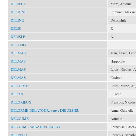
DELIÈGE
Marc, Antoine
DELIGNE
Edmond, Alexand
DELINE
Démophile
DELIS
E.
DELISLE
A.
DELLERY
DELMAS
Jean, Élisée, Léo
DELMAS
Hippolyte
DELMAS
Louis, Nicolas, 
DELMAS
Casimir
DELOLME
Louis, Marie, Au
DELON
Eugène
DELORIEUX
François, Nicolas
DELORME-DELATOUR, veuve DEJUSSIEU
Anne, Gabrielle
DELOUME
Antoine
DELOUME, veuve DIEULAFOY
Françoise, Pascal
DELPECH
François, Séraph