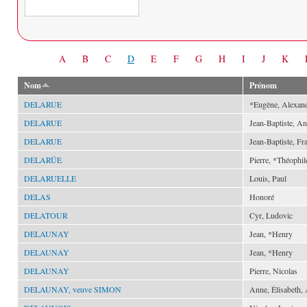
Date
A
B
C
D
E
F
G
H
I
J
K
Nom
Prénom
DELARUE
*Eugène, Alexan
DELARUE
Jean-Baptiste, An
DELARUE
Jean-Baptiste, Fr
DELARÜE
Pierre, *Théophil
DELARUELLE
Louis, Paul
DELAS
Honoré
DELATOUR
Cyr, Ludovic
DELAUNAY
Jean, *Henry
DELAUNAY
Jean, *Henry
DELAUNAY
Pierre, Nicolas
DELAUNAY, veuve SIMON
Anne, Élisabeth,