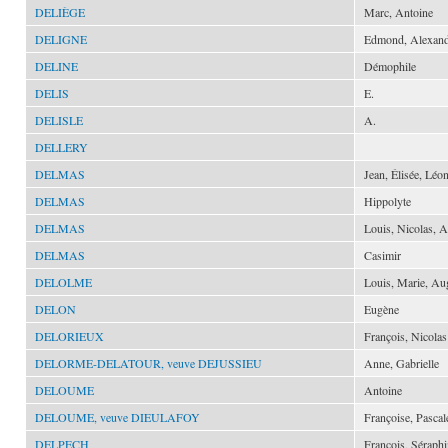
DELIÈGE
Marc, Antoine
DELIGNE
Edmond, Alexand
DELINE
Démophile
DELIS
E.
DELISLE
A.
DELLERY
DELMAS
Jean, Élisée, Léo
DELMAS
Hippolyte
DELMAS
Louis, Nicolas, 
DELMAS
Casimir
DELOLME
Louis, Marie, Au
DELON
Eugène
DELORIEUX
François, Nicolas
DELORME-DELATOUR, veuve DEJUSSIEU
Anne, Gabrielle
DELOUME
Antoine
DELOUME, veuve DIEULAFOY
Françoise, Pascal
DELPECH
François, Séraph