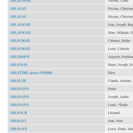
DELAUNOIS
Nicolas, Louis
DELAVAU
Nicolas, Christo
DELAVAU
Nicolas, Christo
DELAVIGNE
Jean, Joseph, Ra
DELAVIGNE
Marc, Miltiade, 
DELECROIX
Clément, Didier
DELECROIX
Louis, Célestin
DELERMOY
Auguste, Ferdina
DELETAIN
Henri, Joseph, F
DELETTRÉ, épouse PIERRE
Élisa
DELEUZE
Claude, Antoine,
DELEVOYE
Émile
DELEVOYE
Joseph, André
DELEVOYE
Louis, *Émile
DELFOUR
Léonard
DELHALT
Jean, Jules
DELHAYE
Louis, Émile, Jul