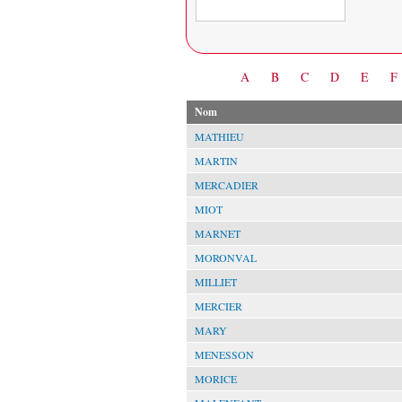
Date
A
B
C
D
E
F
Nom
MATHIEU
MARTIN
MERCADIER
MIOT
MARNET
MORONVAL
MILLIET
MERCIER
MARY
MENESSON
MORICE