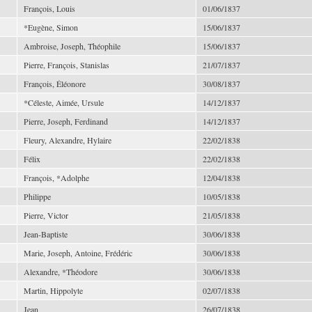
François, Louis
01/06/1837
*Eugène, Simon
15/06/1837
Ambroise, Joseph, Théophile
15/06/1837
Pierre, François, Stanislas
21/07/1837
François, Éléonore
30/08/1837
*Céleste, Aimée, Ursule
14/12/1837
Pierre, Joseph, Ferdinand
14/12/1837
Fleury, Alexandre, Hylaire
22/02/1838
Félix
22/02/1838
François, *Adolphe
12/04/1838
Philippe
10/05/1838
Pierre, Victor
21/05/1838
Jean-Baptiste
30/06/1838
Marie, Joseph, Antoine, Frédéric
30/06/1838
Alexandre, *Théodore
30/06/1838
Martin, Hippolyte
02/07/1838
Jean
26/07/1838