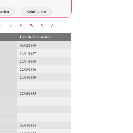
T
U
V
W
Y
Z
Date de fin d'activité
08/02/1860
14/01/1837
20/01/1860
22/03/1836
24/04/1839
27/06/1855
06/04/1844