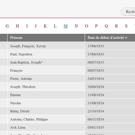
G
H
I
J
K
L
M
N
O
P
Q
R
S
Prénom
Date de début d'activité
Joseph, François, Xavier
17/06/1833
Paul, Napoléon
17/06/1833
Jean-Baptiste, Joseph*
08/07/1833
François
08/07/1833
Pierre, Antoine
24/03/1834
Joseph, Théodore
30/06/1834
Étienne
11/08/1834
Nicolas
11/08/1834
Rémy, Désiré
21/10/1834
Antoine, Charles, Philippe
06/11/1834
Avit, Léon
05/01/1835