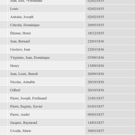
Jean, Éloi, *Ferdinand
02/02/1835
Louis
02/02/1835
Antoine, Joseph
02/02/1835
Célestin, Dominique
20/05/1835
Étienne, Henri
18/12/1835
Jean, Bernard
22/03/1836
Gustave, Jean
22/03/1836
Virginius, Jean, Dominique
07/09/1836
Henry
13/09/1836
Jean, Louis, Benoît
20/09/1836
Nicolas, Aimable
20/10/1836
Gilbert
20/10/1836
Pierre, Joseph, Ferdinand
21/01/1837
Pierre, Eugène, Xavier
01/03/1837
Pierre, André
09/03/1837
Jacques, Raymond
14/03/1837
Ursulle, Marie
30/03/1837