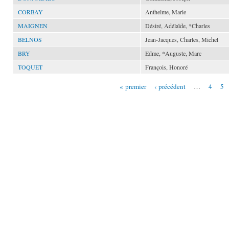
CORBAY
Anthelme, Marie
MAIGNEN
Désiré, Adélaïde, *Charles
BELNOS
Jean-Jacques, Charles, Michel
BRY
Edme, *Auguste, Marc
TOQUET
François, Honoré
« premier
‹ précédent
…
4
5
Pages