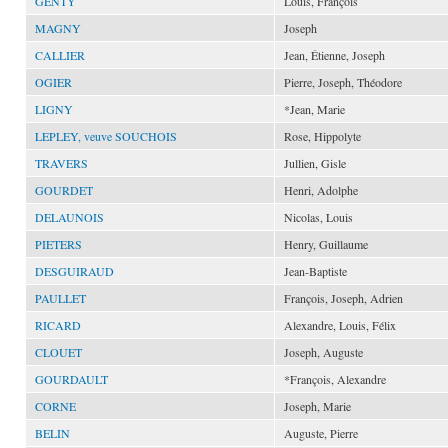
GENTY
Louis, François
MAGNY
Joseph
CALLIER
Jean, Étienne, Joseph
OGIER
Pierre, Joseph, Théodore
LIGNY
*Jean, Marie
LEPLEY, veuve SOUCHOIS
Rose, Hippolyte
TRAVERS
Jullien, Gisle
GOURDET
Henri, Adolphe
DELAUNOIS
Nicolas, Louis
PIETERS
Henry, Guillaume
DESGUIRAUD
Jean-Baptiste
PAULLET
François, Joseph, Adrien
RICARD
Alexandre, Louis, Félix
CLOUET
Joseph, Auguste
GOURDAULT
*François, Alexandre
CORNE
Joseph, Marie
BELIN
Auguste, Pierre