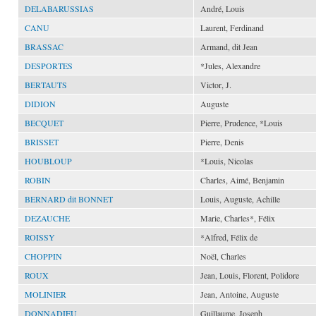
DELABARUSSIAS
André, Louis
CANU
Laurent, Ferdinand
BRASSAC
Armand, dit Jean
DESPORTES
*Jules, Alexandre
BERTAUTS
Victor, J.
DIDION
Auguste
BECQUET
Pierre, Prudence, *Louis
BRISSET
Pierre, Denis
HOUBLOUP
*Louis, Nicolas
ROBIN
Charles, Aimé, Benjamin
BERNARD dit BONNET
Louis, Auguste, Achille
DEZAUCHE
Marie, Charles*, Félix
ROISSY
*Alfred, Félix de
CHOPPIN
Noël, Charles
ROUX
Jean, Louis, Florent, Polidore
MOLINIER
Jean, Antoine, Auguste
DONNADIEU
Guillaume, Joseph