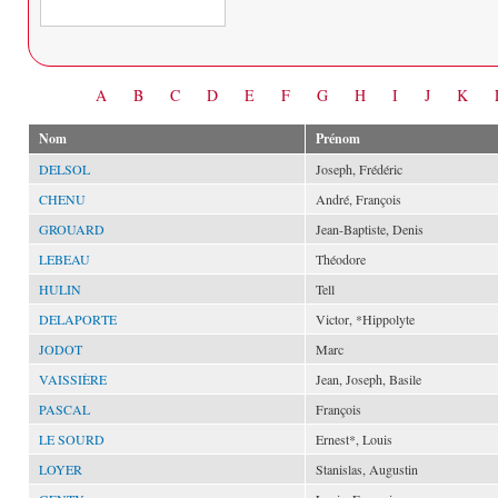
Date
A
B
C
D
E
F
G
H
I
J
K
Nom
Prénom
DELSOL
Joseph, Frédéric
CHENU
André, François
GROUARD
Jean-Baptiste, Denis
LEBEAU
Théodore
HULIN
Tell
DELAPORTE
Victor, *Hippolyte
JODOT
Marc
VAISSIÈRE
Jean, Joseph, Basile
PASCAL
François
LE SOURD
Ernest*, Louis
LOYER
Stanislas, Augustin