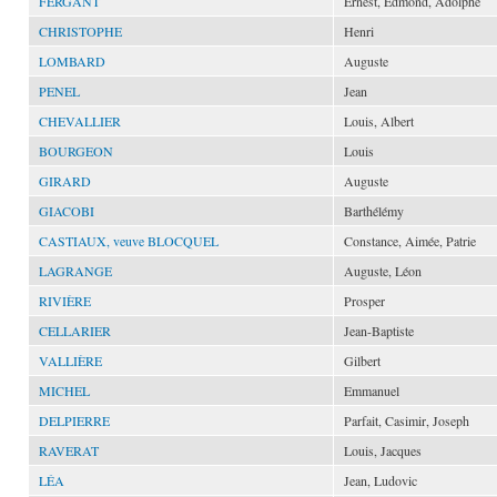
FERGANT
Ernest, Edmond, Adolphe
CHRISTOPHE
Henri
LOMBARD
Auguste
PENEL
Jean
CHEVALLIER
Louis, Albert
BOURGEON
Louis
GIRARD
Auguste
GIACOBI
Barthélémy
CASTIAUX, veuve BLOCQUEL
Constance, Aimée, Patrie
LAGRANGE
Auguste, Léon
RIVIÈRE
Prosper
CELLARIER
Jean-Baptiste
VALLIÈRE
Gilbert
MICHEL
Emmanuel
DELPIERRE
Parfait, Casimir, Joseph
RAVERAT
Louis, Jacques
LÉA
Jean, Ludovic