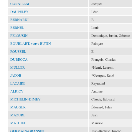
CORNILLAC
Jacques
DAUPELEY
Léon
BERNARDI
P.
BERNEL
Louis
PELOUSIN
Dominique, Justin, Gérôme
BOURLART, veuve BUTIN
Palmyre
ROUSSEL
E.
DUBROCA
François, Charles
MULLER
*Henri, Laurent
JACOB
*Georges, René
LACAIRE
Raymond
ALRICY
Antoine
MICHELIN-DIMEY
Claude, Édouard
MAUGER
Édouard, Jules
MAZURE
Jean
MATHIEU
Maurice
GERMAIN-GRASSIN
Jean-Baptiste, Joseph