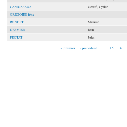
CAMUZEAUX
Gérard, Cyrille
GRÉGOIRE frère
RONDET
Maurice
DESMIER
Jean
PROTAT
Jules
« premier
‹ précédent
…
15
16
Pages