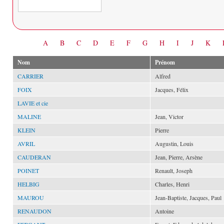
Date
A
B
C
D
E
F
G
H
I
J
K
Nom
Prénom
CARRIER
Alfred
FOIX
Jacques, Félix
LAVIE et cie
MALINE
Jean, Victor
KLEIN
Pierre
AVRIL
Augustin, Louis
CAUDERAN
Jean, Pierre, Arsène
POINET
Renault, Joseph
HELBIG
Charles, Henri
MAUROU
Jean-Baptiste, Jacques, Paul
RENAUDON
Antoine