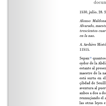
docum
1530, julio, 28. S
Alonso Maldona
Alvarado, maest
trescientos cuar
en la nao.
A.
Archivo Histór
11514.
Sepan
quantos 
50
oydor de la Abdi
estante al prese
maestre de la n
está surta en e
çibdad de Seuill
aventura al pue
anbos a dos a do
reunuçiando el
las otras leyes