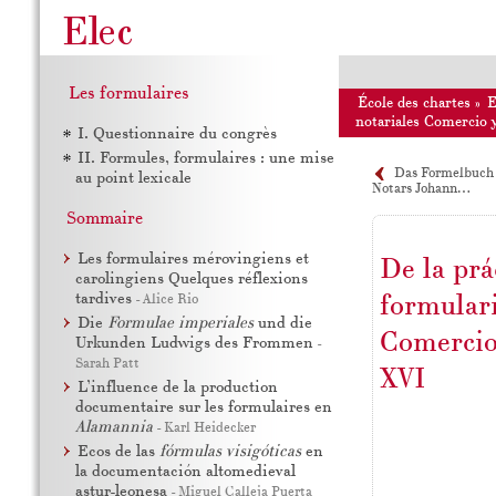
Les formulaires
École des chartes
»
notariales Comercio y
I. Questionnaire du congrès
II. Formules, formulaires : une mise
Das Formelbuch 
au point lexicale
Notars Johann…
Sommaire
Les formulaires mérovingiens et
De la prác
carolingiens Quelques réflexions
tardives
-
Alice Rio
formulari
Die
Formulae imperiales
und die
Comercio 
Urkunden Ludwigs des Frommen
-
Sarah Patt
XVI
L’influence de la production
documentaire sur les formulaires en
Alamannia
-
Karl Heidecker
Ecos de las
fórmulas visigóticas
en
la documentación altomedieval
astur-leonesa
-
Miguel Calleja Puerta