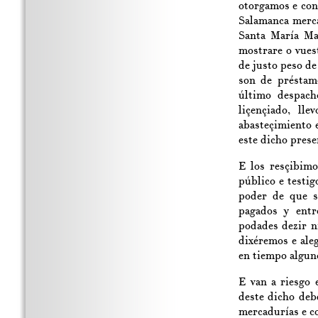
otorgamos e con
Salamanca merca
Santa María Mad
mostrare o vues
de justo peso de
son de préstam
último despach
liçençiado, ll
abasteçimiento 
este dicho presen
E los resçibimo
público e testi
poder de que s
pagados y entr
podades dezir n
dixéremos e aleg
en tiempo algun
E van a riesgo 
deste dicho deb
mercadurías e co