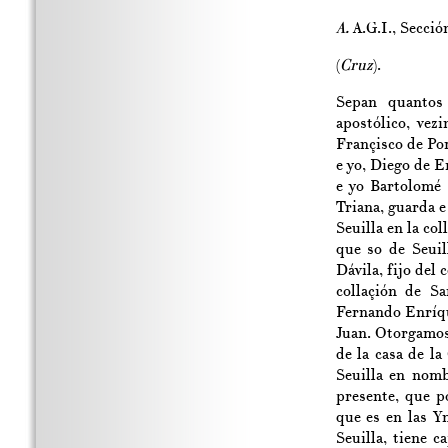
A.
A.G.I., Secció
(
Cruz
).
Sepan quantos 
apostólico, vez
Françisco de Por
e yo, Diego de E
e yo Bartolomé 
Triana, guarda e
Seuilla en la co
que so de Seuil
Dávila, fijo del
collaçión de S
Fernando Enríque
Juan. Otorgamos 
de la casa de l
Seuilla en nomb
presente, que p
que es en las Y
Seuilla, tiene 