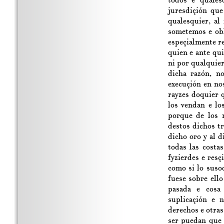
todos e quales
juresdiçión que
qualesquier, al
sometemos e ob
espeçialmente r
quien e ante qui
ni por qualquier
dicha razón, n
execuçión en no
rayzes doquier q
los vendan e lo
porque de los 
destos dichos t
dicho oro y al d
todas las costa
fyzierdes e resç
como si lo suso
fuese sobre ello
pasada e cosa
suplicaçión e 
derechos e otras
ser puedan que 