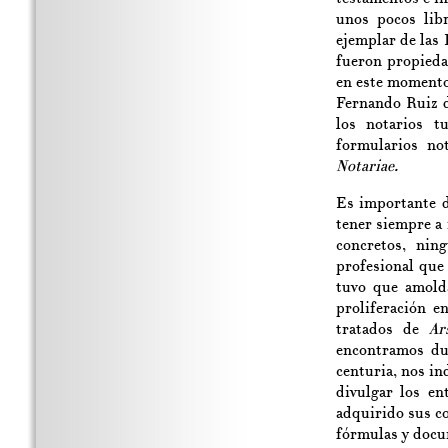
unos pocos libr
ejemplar de las 
fueron propieda
en este momento 
Fernando Ruiz d
los notarios t
formularios no
Notariae.
Es importante d
tener siempre a
concretos, nin
profesional que
tuvo que amolda
proliferación e
tratados de
Ar
encontramos du
centuria, nos in
divulgar los en
adquirido sus co
fórmulas y docu