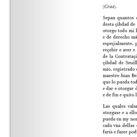
(
Cruz
).
Sepan quantos e
desta çibdad de 
otorgo todo mi 
e de derecho má
espeçialmente,
reçebir e aver e
de la Contrataç
çibdad de Seuil
mío, registrado 
maestre Juan Bel
que lo pueda tod
e dar e otorgar d
e de fin e quito
Las quales vala
otorgase e a ell
pueda en my nonb
cada vna dellas
faría e fazer po