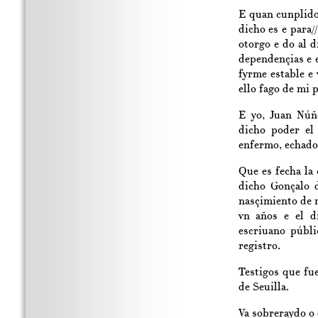
E quan cunplido 
dicho es e para//
otorgo e do al 
dependençias e 
fyrme estable e
ello fago de mi 
E yo, Juan Núñe
dicho poder el
enfermo, echado
Que es fecha la 
dicho Gonçalo d
nasçimiento de n
vn años e el d
escriuano públi
registro.
Testigos que fu
de Seuilla.
Va sobreraydo o