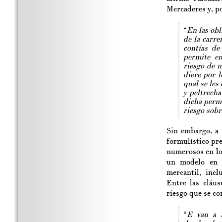
Mercaderes y, po
“
En las obl
de la carre
contías de
permite en
riesgo de n
diere por l
qual se les
y peltrecha
dicha permi
riesgo sobr
Sin embargo, a 
formulístico pr
numerosos en los
un modelo en 
mercantil, incl
Entre las cláus
riesgo que se co
“
E van a r