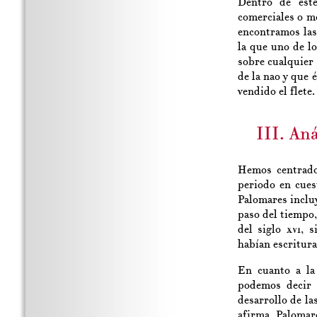
Dentro de este
comerciales o me
encontramos la
la que uno de lo
sobre cualquier
de la nao y que 
vendido el flete.
III. An
Hemos centrado 
periodo en cues
Palomares incluy
paso del tiempo,
del siglo
xvi
, s
habían escritura
En cuanto a l
podemos decir 
desarrollo de la
afirma Palomar