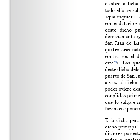
e sobre la dicha 
todo ello se sa
<qualesquier>
comendatario e m
deste dicho pu
derechamente sy
San Juan de Lúa
quatro oras nat
contra vos el 
este
>. Los qua
55
deste dicho deb
puerto de San Ju
a vos, el dicho
poder oviere des
conplidos prime
que lo valga e 
fazemos e ponem
E la dicha pen
dicho prinçipal
dicho es por est