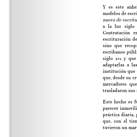
Y es este anhe
modelos de escr
nuevo de escrit
a la luz siglo
Contratación 
escrituración d
sino que recopi
escribanos públi
siglo
xvi
y que 
adaptarlas a la
institución que 
que, desde su c
mercaderes que
trasladaron sus 
Este hecho es 
parecer inmovili
práctica diaria,
que, con el tie
tuvieron un marc