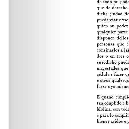
do todo mi pode
que de derecho 
dicha çiudad d
pueda vsar e vse
quien su poder 
qualquier parte
disponer dello
personas que é
consinarlos a la
dos o en tres o
susodicho pueda 
magestades que 
çédula e fazer q
e otros qualesq
fazer e yo mismo
E quand cunplid
tan conplido e b
Molina, con tod
e para lo conpli
bienes avidos e 