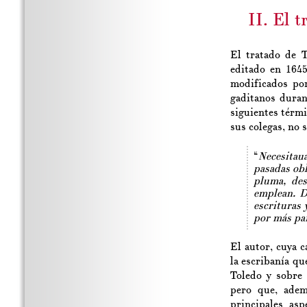
II. El 
El tratado de 
editado en 1645
modificados por
gaditanos duran
siguientes térmi
sus colegas, no s
“
Necesitaua
pasadas obl
pluma, des
emplean. D
escrituras 
por más par
El autor, cuya c
la escribanía q
Toledo y sobre 
pero que, adem
principales asp