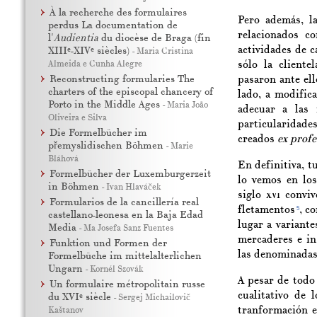
À la recherche des formulaires
Pero además, l
perdus La documentation de
relacionados c
l'
Audientia
du diocèse de Braga (fin
actividades de c
e
e
XIII
-XIV
siècles)
-
Maria Cristina
Almeida e Cunha Alegre
sólo la cliente
Reconstructing formularies The
pasaron ante ell
charters of the episcopal chancery of
lado, a modific
Porto in the Middle Ages
-
Maria João
adecuar a las 
Oliveira e Silva
particularidad
Die Formelbücher im
creados
ex profe
přemyslidischen Böhmen
-
Marie
Bláhová
En definitiva, t
Formelbücher der Luxemburgerzeit
lo vemos en los
in Böhmen
-
Ivan Hlaváček
siglo
xvi
convive
Formularios de la cancillería real
fletamentos
, c
5
castellano-leonesa en la Baja Edad
lugar a variante
Media
-
M
a
Josefa Sanz Fuentes
mercaderes e in
Funktion und Formen der
las denominadas 
Formelbüche im mittelalterlichen
Ungarn
-
Kornél Szovák
A pesar de todo
Un formulaire métropolitain russe
cualitativo de 
e
du XVI
siècle
-
Sergej Michailovič
tranformación e
Kaštanov