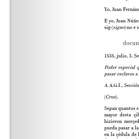
Yo, Juan Fernánd
E yo, Juan Núñez,
sig-(
signo
)-no e 
docum
1535, julio, 3. Se
Poder especial 
pasar esclavos a 
A.
A.G.I., Secció
(
Cruz
).
Sepan quantos es
mayor desta çi
hizieron merçe
pueda pasar a l
en la çédula de