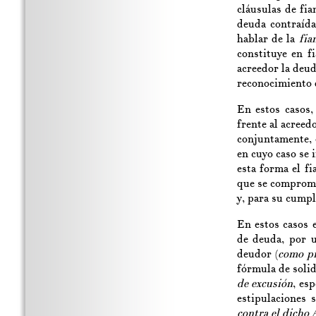
cláusulas de fi
deuda contraída
hablar de la
fia
constituye en f
acreedor la deud
reconocimiento 
En estos casos,
frente al acreed
conjuntamente, 
en cuyo caso se
esta forma el f
que se compromet
y, para su cumpl
En estos casos e
de deuda, por u
deudor (
como pr
fórmula de solid
de excusión
, es
estipulaciones 
contra el dicho 