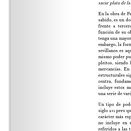
sacar plata de l
En la obra de P
sabido, es un d
frente a terce
función de su ob
tenga una mayor
embargo, la for
sevillanos es a
mismo poder pue
pleitos, siendo
mercancías. En
estructurales s
centra, fundam
incluye estos m
una serie de vari
Un tipo de pod
siglo
xvi
pero qu
carácter más esp
no incluye en 
referidos a las 