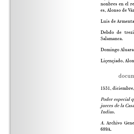
nonbres en el re
es, Alonso de Vá
Luis de Armenta,
Debdo de trezi
Salamanca.
Domingo Aluara
Liçençiado, Alo
docum
1531, diciembre, 
Poder especial q
jueces de la Cas
Indias.
A.
Archivo Gener
689A.