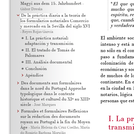
Magyi aus dem 15. Jahrhundert
-
“
El que qu
Gábor Dreska
mucho que
espíritu, r
De la práctica diaria a la teoría de
que, cuando
los formularios notariales Comercio
y verdadera
y mercado en la Sevilla del siglo XVI
-
Reyes Rojas García
El ambiente soc
I. La práctica notarial:
adaptación y transmisión
intenso y está 
II. El tratado de Tomás de
no sólo en el co
Palomares
paso a fundame
III. Análisis documental
colonización d
Conclusión
económicas y soc
Apéndice
de muchos de lo
continente. En e
Des documents aux formulaires
en la ciudad en 
dans le nord du Portugal Approche
typologique dans le contexte
notarios, lógica
e
e
historique et culturel du XI
au XIII
personas que es
siècle
-
José Marques
Formules et formulaires Réflexions
sur la rédaction des documents
I. La pr
royaux au Portugal à la fin du Moyen
transmi
Âge
-
Maria Helena da Cruz Coelho
,
Maria
do Rosário Barbosa Morujão