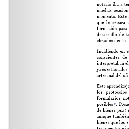
notario iba a te
muchas ocasione
momento. Este a
que le separa 
formación pasa 
desarrollo de 
elevados dentro 
Incidiendo en e
conscientes de
interpretaban el
ya cuestionados
artesanal del ofi
Este aprendizaje
los protocolos
formularios not
posibles
. Poca
14
de bienes
post
aunque también 
bienes que los e
testamentos e in