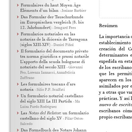
Formulaires du haut Moyen Âge
Éléments d’un bilan
-
Josiane Barbier
Das Formular der Tauschurkunde
im Europäischen vergleich (8. bis
Resúmen
12. Jahrhundert)
-
Irmgard Fees
Formularios notariales en las
La importancia d
notarías de la diócesis de Tarragona
establecimiento
(siglos XIII-XIV)
-
Daniel Piñol
creación del C
Il formulario del documento privato
determinantes 
tra norma giuridica e prassi notarile
expedida en esta
L’apporto della scuola bolognese di
notariato del secolo XIII
-
Giovanni
de los escribano
Feo
,
Lorenza Iannacci
,
Annafelicia
que les permit
Zuffrano
aparecen en los
Les formulaires toscans d’ars
asimilados por 
notaria
-
Silio P.P. Scalfati
y a otras que va
Un formulario notarial castellano
prácticas. Y así
del siglo XIII La III Partida
-
M
a
nuevo de escrit
Luisa Pardo Rodríguez
escribanos cómo
Las
Notas del Relator
: un formulario
propio escribano
castellano del siglo XV
-
Pilar Ostos-
Salcedo
Das Formelbuch des Notars Johann