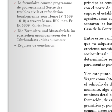
principales cen
Le formulaire comme programme
de gouvernement Sortie des
con el norte de 
troubles civils et refondation
supuso el establ
bourbonienne sous Henri IV (1589-
agentes, casas 
1610) À travers le ms. Bibl. nat. Fr.,
sentaron las ba
fr. 5809
-
Olivier Poncet
Casa de la Contr
Die Formulare und Musterbriefe im
russischen urkundenwesen des 17.
Entre estos camb
Jahrhunderts
-
Nikita A. Komočev
que va adquirie
Esquisse de conclusion
creciente neces
sociocultural
. 
9
determinados se
para asentar por
Y en este punto,
Verger como
int
el vehículo de 
momento, algo q
mínimos detalle
formación, de ca
gramática y, por
común, necesari