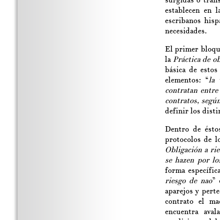
surgidas o tran
establecen en 
escribanos hisp
necesidades.
El primer bloqu
la
Práctica de o
básica de estos
elementos: “
la 
contratan entre 
contratos, según
definir los disti
Dentro de ésto
protocolos de 
Obligación a ri
se hazen por lo
forma específic
riesgo de nao
” 
aparejos y perte
contrato el ma
encuentra aval