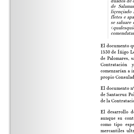
duados de o
de Salaman
liçençiado 
fletes e ap
se saluare 
<
qualesqui
comendatar
El documento qu
1530 de Íñigo L
de Palomares, s
Contratación
comenzarían a i
propio Consulad
El documento nº
de Santacruz Po
de la Contrataci
El desarrollo d
aunque su conte
como tipo espec
mercantiles ul