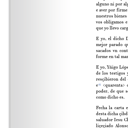
alguno ni por al
e aver por firme
nuestros bienes 
vos obligamos e
que yo llevo car
E yo, el dicho 
mejor parado qu
sacados vn con
forme en tal man
E yo, Yñigo Lópe
de los testigos
resçibieron del
e
<quarenta> d
61
poder, de que s
como dicho es.
Fecha la carta 
desta dicha çibd
saluador Iesu Ch
liçeçiado Alon