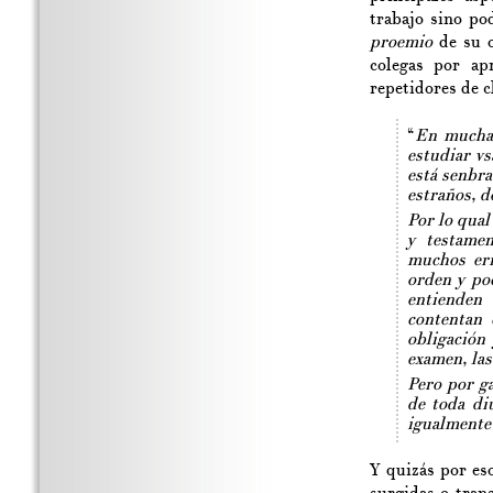
trabajo sino po
proemio
de su o
colegas por ap
repetidores de c
“
En muchas
estudiar vs
está senbra
estraños, d
Por lo qual
y testamen
muchos err
orden y po
entienden
contentan 
obligación
examen, las
Pero por ga
de toda di
igualmente
Y quizás por es