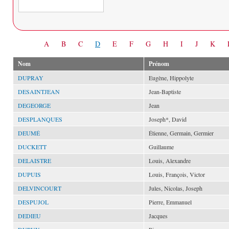
Date
A
B
C
D
E
F
G
H
I
J
K
Nom
Prénom
DUPRAY
Eugène, Hippolyte
DESAINTJEAN
Jean-Baptiste
DEGEORGE
Jean
DESPLANQUES
Joseph*, David
DEUMÉ
Étienne, Germain, Germier
DUCKETT
Guillaume
DELAISTRE
Louis, Alexandre
DUPUIS
Louis, François, Victor
DELVINCOURT
Jules, Nicolas, Joseph
DESPUJOL
Pierre, Emmanuel
DEDIEU
Jacques