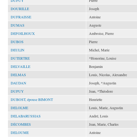
DUPUY
Pierre
DOURILLE
Joseph
DUFRAISSE
Antoine
DUMAS
Auguste
DEFOILHOUX
Ambroise, Pierre
DUBOS
Pierre
DEULIN
Michel, Marie
DUTERTRE
*Honorine, Louise
DELVAILLE
Benjamin
DELMAS
Louis, Nicolas, Alexandre
DAUDAN
Joseph, *Augustin
DUPUY
Jean, *Théodore
DUBOST, épouse BIMONT
Henriette
DELOLME
Louis, Marie, Augustin
DELABARUSSIAS
André, Louis
DÉCOMBES
Jean, Marie, Charles
DELOUME
Antoine