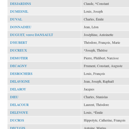
DESJARDINS
Claude, *Constant
DUMESNIL
Louis, Joseph
DUVAL
Charles, Émile
DONNADIEU
Jean, Léon
DUGUET, veuve DANSAULT
Joséphine, Antoinette
D'HUBERT
Théodore, François, Marie
DUCREUX
*Joseph, Thérèse
DEMOTIER
Pierre, Philibert, Narcisse
DECAGNY
Frument, Constant, Auguste
DESROCHERS
Louis, François
DELAVIGNE
Jean, Joseph, Raphaël
DELAROY
Jacques
DIEU
Charles, Stanislas
DELACOUR
Laurent, Théodore
DELEVOYE
Louis, *Émile
DUCROS
Hippolyte, Catherine, François
DECUGIS
Antoine, Marius