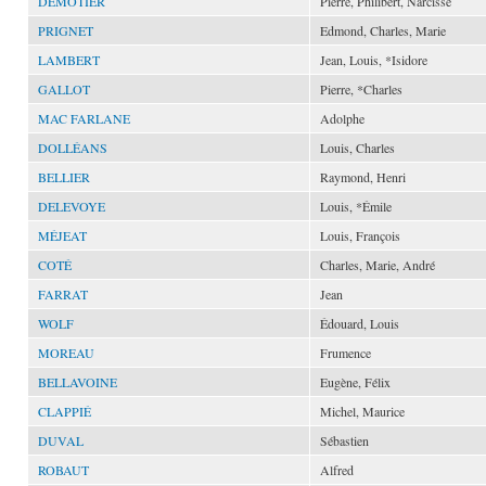
DEMOTIER
Pierre, Philibert, Narcisse
PRIGNET
Edmond, Charles, Marie
LAMBERT
Jean, Louis, *Isidore
GALLOT
Pierre, *Charles
MAC FARLANE
Adolphe
DOLLÉANS
Louis, Charles
BELLIER
Raymond, Henri
DELEVOYE
Louis, *Émile
MÉJEAT
Louis, François
COTÉ
Charles, Marie, André
FARRAT
Jean
WOLF
Édouard, Louis
MOREAU
Frumence
BELLAVOINE
Eugène, Félix
CLAPPIÉ
Michel, Maurice
DUVAL
Sébastien
ROBAUT
Alfred