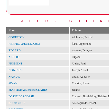
Date
A
B
C
D
E
F
G
H
I
J
K
Nom
Prénom
GOUEFFON
Alphonse, Paschal
HERPIN, veuve LEDOUX
Élisa, Opportune
REGARD
Antoine, François
ALBERT
Eugène
FROMENT
*Jules, Paul
NOIZETTE
Joseph,* Paul
NAMUR
Louis, Auguste
SIVAN
Maurice, Pierre
MARTINEAU, épouse CLAREY
Jeanne
FOSSÉ-DARCOSSE
François, Barthélémy, Thérèse, 
BOURGEOIS
Austrégisilde, Joseph