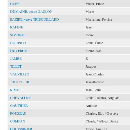
GLEY
Victor, Émile
DUMAINE, veuve GAULON
Marie
BAZIRE, veuve TRIBOUILLARD
Mariantine, Perrine
RAFINE
Jean
SIMONET
Pierre
HOUPIED
Louis, Émile
DUVERGÉ
Pierre, Jean
JAMBÉ
E.
TILLET
Jacques
VAUVILLEZ
Jean, Charles
JOLICOEUR
Jean-Baptiste
RIMET
Jean, Louis
CHEVALLIER
Louis, Jacques, Auguste
GAUTHIER
Antoine
ROUZEAU
Charles, Éloi, *Gustave
COMPAN
Claude, *Alfred, Désiré
COUISSINIER
Marie, Auguste