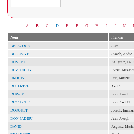
Date
A
B
C
D
E
F
G
H
I
J
K
Nom
Prénom
DELACOUR
Jules
DELEVOYE
Joseph, André
DUVERT
*Auguste, Loui
DEMONCHY
Pierre, Alexand
DROUIN
Luc, Amable
DUTERTRE
André
DUPAIX
Jean, Joseph
DEZAUCHE
Jean, André*
DOSQUET
Joseph, Emman
DONNADIEU
Jean, Joseph
DAVID
Auguste, Marie