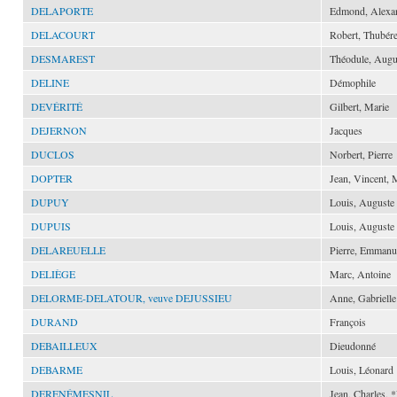
DELAPORTE
Edmond, Alexa
DELACOURT
Robert, Thubér
DESMAREST
Théodule, Augu
DELINE
Démophile
DEVÉRITÉ
Gilbert, Marie
DEJERNON
Jacques
DUCLOS
Norbert, Pierre
DOPTER
Jean, Vincent, 
DUPUY
Louis, Auguste
DUPUIS
Louis, Auguste
DELAREUELLE
Pierre, Emmanu
DELIÈGE
Marc, Antoine
DELORME-DELATOUR, veuve DEJUSSIEU
Anne, Gabrielle
DURAND
François
DEBAILLEUX
Dieudonné
DEBARME
Louis, Léonard
DERENÉMESNIL
Jean, Charles, *