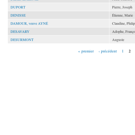
DUPORT
Pierre, Joseph
DENISSE
Étienne, Marie
DAMOUR, veuve AYNÉ
Claudine, Phili
DESAVARY
Adophe, Franço
DESURMONT
Auguste
2
« premier
‹ précédent
1
Pages