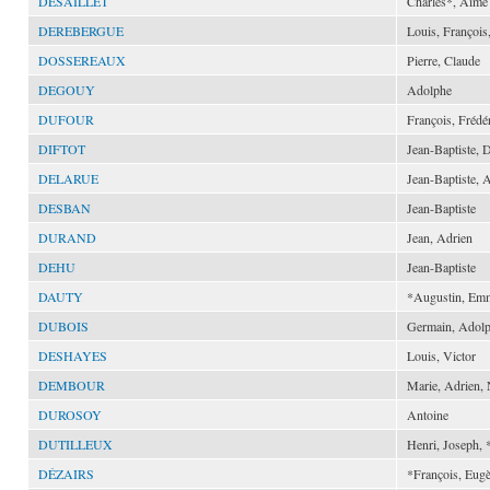
DESAILLET
Charles*, Aimé
DEREBERGUE
Louis, François
DOSSEREAUX
Pierre, Claude
DEGOUY
Adolphe
DUFOUR
François, Frédé
DIFTOT
Jean-Baptiste, 
DELARUE
Jean-Baptiste, 
DESBAN
Jean-Baptiste
DURAND
Jean, Adrien
DEHU
Jean-Baptiste
DAUTY
*Augustin, Em
DUBOIS
Germain, Adol
DESHAYES
Louis, Victor
DEMBOUR
Marie, Adrien,
DUROSOY
Antoine
DUTILLEUX
Henri, Joseph, 
DÉZAIRS
*François, Eug