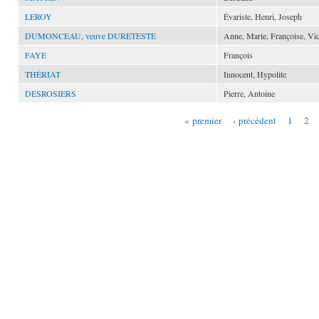
LEROY
Évariste, Henri, Joseph
DUMONCEAU, veuve DURETESTE
Anne, Marie, Françoise, Vic
FAYE
François
THÉRIAT
Innocent, Hypolite
DESROSIERS
Pierre, Antoine
« premier
‹ précédent
1
2
Pages