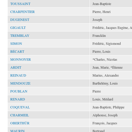
TOUSSAINT
Jean-Baptiste
CHARPENTIER
Pierre, Henri
DUGENEST
Joseph
GIGAULT
Frédéric, Jacques Eugène, 
TREMBLAY
Francklin
SIMON
Frédéric, Sigismond
BÉCART
Pierre, Louis
MONNOYER
*Charles, Nicolas
ARDIT
Jean, Marie, *Étienne
REINAUD
Marius, Alexandre
MENDOUZE
Barthélémy, Louis
POUBLAN
Pierre
RENARD
Louis, Médard
COQUEVAL
Jean-Baptiste, Philippe
CHARMEIL
Alphonse, Joseph
OBERTHÜR
François, Jacques
MAURIN
Bertrand