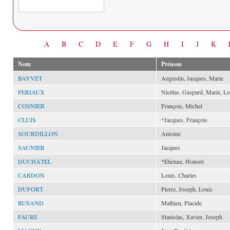
Date
A
B
C
D
E
F
G
H
I
J
K
Nom
Prénom
BAYVET
Augustin, Jacques, Marie
PERIAUX
Nicétas, Gaspard, Marie, Lo
COSNIER
François, Michel
CLUIS
*Jacques, François
SOURDILLON
Antoine
SAUNIER
Jacques
DUCHÂTEL
*Étienne, Honoré
CARDON
Louis, Charles
DUFORT
Pierre, Joseph, Louis
RUSAND
Mathieu, Placide
FAURE
Stanislas, Xavier, Joseph