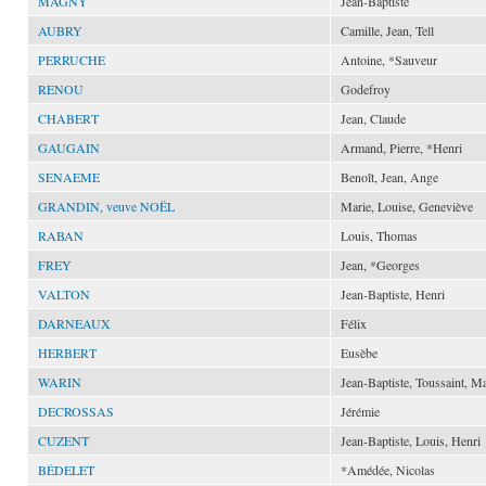
MAGNY
Jean-Baptiste
AUBRY
Camille, Jean, Tell
PERRUCHE
Antoine, *Sauveur
RENOU
Godefroy
CHABERT
Jean, Claude
GAUGAIN
Armand, Pierre, *Henri
SENAEME
Benoît, Jean, Ange
GRANDIN, veuve NOËL
Marie, Louise, Geneviève
RABAN
Louis, Thomas
FREY
Jean, *Georges
VALTON
Jean-Baptiste, Henri
DARNEAUX
Félix
HERBERT
Eusèbe
WARIN
Jean-Baptiste, Toussaint, Ma
DECROSSAS
Jérémie
CUZENT
Jean-Baptiste, Louis, Henri
BÉDELET
*Amédée, Nicolas