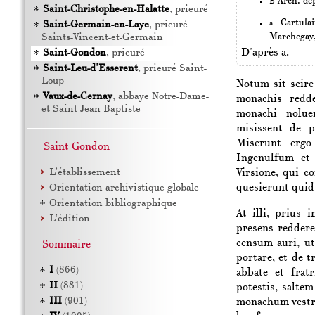
Arch. dép
B
Saint-Christophe-en-Halatte
, prieuré
Cartula
a
Saint-Germain-en-Laye
, prieuré
Marchegay,
Saints-Vincent-et-Germain
D'après a.
Saint-Gondon
, prieuré
Saint-Leu-d'Esserent
, prieuré Saint-
Loup
Notum sit scir
Vaux-de-Cernay
, abbaye Notre-Dame-
monachis red
et-Saint-Jean-Baptiste
monachi nolu
misissent de p
Miserunt erg
Saint Gondon
Ingenulfum
e
Virsione
, qui co
L’établissement
quesierunt quid 
Orientation archivistique globale
Orientation bibliographique
At illi, prius 
L’édition
presens redder
censum auri, ut
Sommaire
portare, et de 
I
(866)
abbate et frat
II
(881)
potestis, salte
III
(901)
monachum vestrum