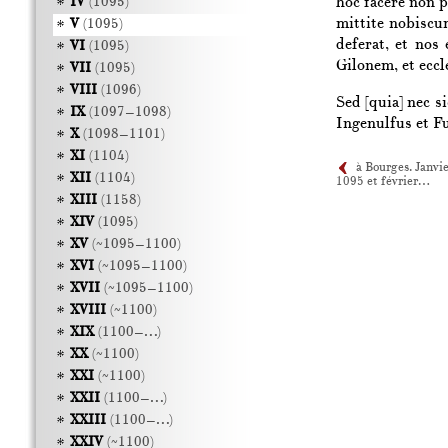
hoc facere non p
IV
(1095)
mittite nobiscu
V
(1095)
deferat, et nos
VI
(1095)
Gilonem
, et ecc
VII
(1095)
VIII
(1096)
Sed [quia] nec s
IX
(1097–1098)
Ingenulfus
et
Fu
X
(1098–1101)
XI
(1104)
à Bourges. Janvi
XII
(1104)
1095 et février…
XIII
(1158)
XIV
(1095)
XV
(~1095–1100)
XVI
(~1095–1100)
XVII
(~1095–1100)
XVIII
(~1100)
XIX
(1100–…)
XX
(~1100)
XXI
(~1100)
XXII
(1100–…)
XXIII
(1100–…)
XXIV
(~1100)