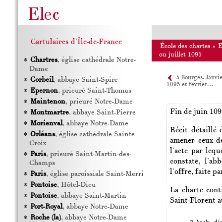
Cartulaires d'Île-de-France
École des chartes
»
ou juillet 1095
Chartres
, église cathédrale Notre-
Dame
à Bourges. Janvi
Corbeil
, abbaye Saint-Spire
1095 et février…
Epernon
, prieuré Saint-Thomas
Maintenon
, prieuré Notre-Dame
Fin de juin 109
Montmartre
, abbaye Saint-Pierre
Morienval
, abbaye Notre-Dame
Récit détaillé 
Orléans
, église cathédrale Sainte-
amener ceux de
Croix
l'acte par leq
Paris
, prieuré Saint-Martin-des-
constaté, l'ab
Champs
l'offre, faite p
Paris
, église paroissiale Saint-Merri
Pontoise
, Hôtel-Dieu
La charte cont
Pontoise
, abbaye Saint-Martin
Saint-Florent a
Port-Royal
, abbaye Notre-Dame
Roche (la)
, abbaye Notre-Dame